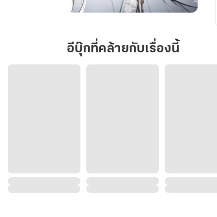
ดอก
มู่
ตาน
อีบุ๊กที่คล้ายกับเรื่องนี้
ขี้เซา
ผ่า
มิติ
ข้าม
ภพ
มา
เพื่อ
นิทรา