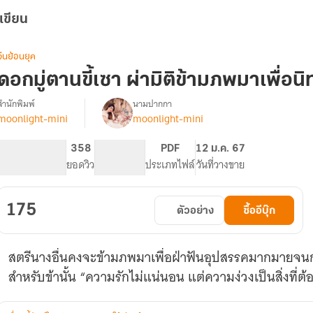
เขียน
จีนย้อนยุค
ดอกมู่ตานขี้เซา ผ่ามิติข้ามภพมาเพื่อน
สำนักพิมพ์
นามปากกา
moonlight-mini
moonlight-mini
รื่อ
ด
ง
อก
124
358
PG ทั่วไป
PDF
12 ม.ค. 67
ู่
จำนวนหน้า (A5)
ยอดวิว
ระดับเนื้อหา
ประเภทไฟล์
วันที่วางขาย
ตาน
ขี้เซา
ผ่า
175
ตัวอย่าง
ซื้ออีบุ๊ก
มิติ
ข้าม
ภพ
สตรีนางอื่นคงจะข้ามภพมาเพื่อฝ่าฟันอุปสรรคมากมายจนกลาย
มา
เพื่อ
สำหรับข้านั้น “ความรักไม่แน่นอน แต่ความง่วงเป็นสิ่งที่ต
นิทรา
(มี
อี