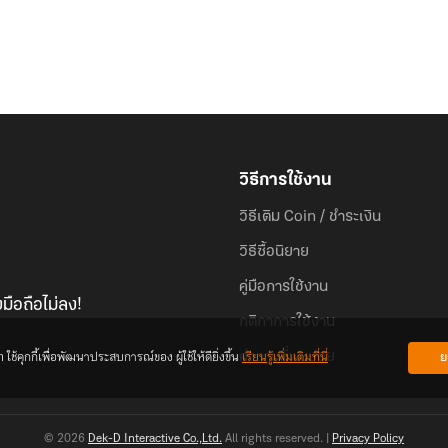
วิธีการใช้งาน
วิธีเติม Coin / ชำระเงิน
วิธีซื้อนิยาย
คู่มือการใช้งาน
มือถือไม่ลง!
กติกาการใช้งาน
้คุกกี้เพื่อพัฒนาประสบการณ์ของ ผู้ใช้ให้ดียิ่งขึ้น
เรียนรู้เพิ่มเติมที่นี่
ย
คำถามที่พบบ่อย
© 2026
Dek-D Interactive Co.,Ltd.
All rights reserved. |
Privacy Policy