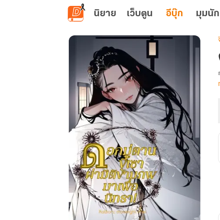
ข้ามไปยังเนื้อหาหลัก
นิยาย
เว็บตูน
อีบุ๊ก
มุมนัก
เ
ม