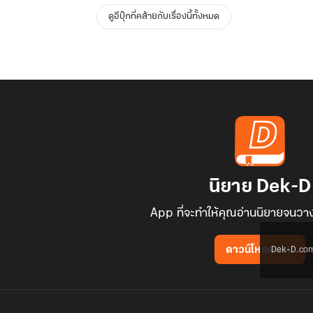
ดูอีบุ๊กที่คล้ายกับเรื่องนี้ทั้งหมด
นิยาย Dek-D
App ที่จะทำให้คุณอ่านนิยายจนวาง
Dek-D.com ใช
ดาวน์โหลดแอป