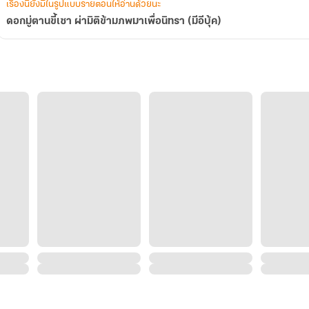
เรื่องนี้ยังมีในรูปแบบรายตอนให้อ่านด้วยนะ
บุ้ค)
ดอกมู่ตานขี้เซา ผ่ามิติข้ามภพมาเพื่อนิทรา (มีอีบุ้ค)