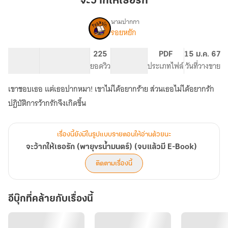
จะว้ากให้เธอรัก
ให้
เธอ
นามปากกา
รอยหยัก
เรื่อง
รัก
จะ
ว้า
127.09K
460
225
PG ทั่วไป
PDF
15 ม.ค. 67
ก
จำนวนคำ
จำนวนหน้า (A5)
ยอดวิว
ระดับเนื้อหา
ประเภทไฟล์
วันที่วางขาย
ให้
เธอ
เขาชอบเธอ แต่เธอปากหมา! เขาไม่ได้อยากร้าย ส่วนเธอไม่ได้อยากรัก
รัก
(พายุvsน้ำมนตร์)
ปฏิบัติการว้ากรักจึงเกิดขึ้น
(จบ
แล้ว
มี
เรื่องนี้ยังมีในรูปแบบรายตอนให้อ่านด้วยนะ
E-
จะว้ากให้เธอรัก (พายุvsน้ำมนตร์) (จบแล้วมี E-Book)
Book)
ติดตามเรื่องนี้
อีบุ๊กที่คล้ายกับเรื่องนี้