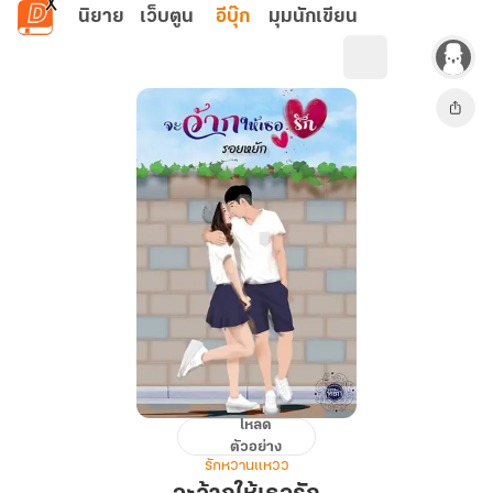
ข้ามไปยังเนื้อหาหลัก
นิยาย
เว็บตูน
อีบุ๊ก
มุมนักเขียน
โหลด
จะ
ตัวอย่าง
ว้า
รักหวานแหวว
ก