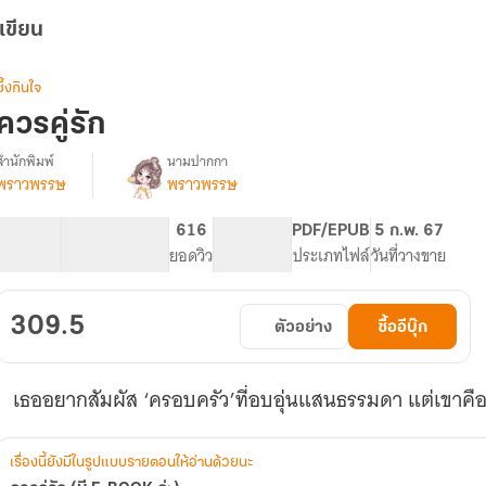
เขียน
ซึ้งกินใจ
ควรคู่รัก
สำนักพิมพ์
นามปากกา
พราวพรรษ
พราวพรรษ
รื่อง
ควร
คู่รัก
177.76K
641
616
PG ทั่วไป
PDF/EPUB
5 ก.พ. 67
(มี
จำนวนคำ
จำนวนหน้า (A5)
ยอดวิว
ระดับเนื้อหา
ประเภทไฟล์
วันที่วางขาย
E-
BOOK
ค่ะ)
309.5
ตัวอย่าง
ซื้ออีบุ๊ก
เธออยากสัมผัส ‘ครอบครัว’ที่อบอุ่นแสนธรรมดา แต่เขาคือ
เรื่องนี้ยังมีในรูปแบบรายตอนให้อ่านด้วยนะ