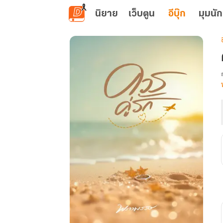
ข้ามไปยังเนื้อหาหลัก
นิยาย
เว็บตูน
อีบุ๊ก
มุมนัก
เ