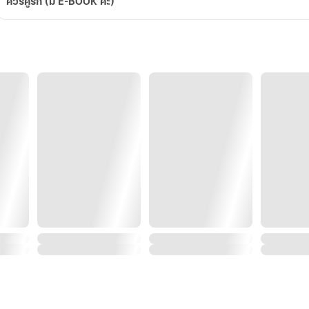
ควรคู่รัก (มี E-BOOK ค่ะ)