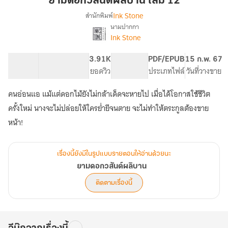
ยามดอกวสันต์ผลิบาน เล่ม 12
ผลิ
Ink Stone
สำนักพิมพ์
บาน
นามปากกา
เรื่อง
เล่ม
Ink Stone
ยาม
12
ดอก
วสันต์
121.21K
556
3.91K
PG ทั่วไป
PDF/EPUB
15 ก.พ. 67
ผลิ
จำนวนคำ
จำนวนหน้า (A5)
ยอดวิว
ระดับเนื้อหา
ประเภทไฟล์
วันที่วางขาย
บาน
คนอ่อนแอ แม้แต่ดอกไม้ยังไม่กล้าเด็ดจะหายไป เมื่อได้โอกาสใช้ชีวิต
ครั้งใหม่ นางจะไม่ปล่อยให้ใครย่ำยีจนตาย จะไม่ทำให้ตระกูลต้องขาย
หน้า!
เรื่องนี้ยังมีในรูปแบบรายตอนให้อ่านด้วยนะ
ยามดอกวสันต์ผลิบาน
ติดตามเรื่องนี้