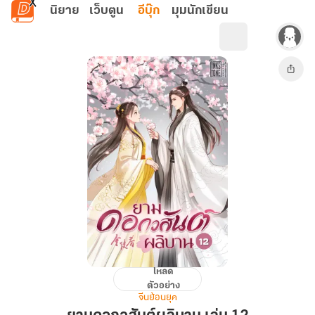
ข้ามไปยังเนื้อหาหลัก
นิยาย
เว็บตูน
อีบุ๊ก
มุมนักเขียน
โหลด
ยาม
ตัวอย่าง
ดอก
จีนย้อนยุค
วสันต์