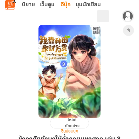
ข้ามไปยังเนื้อหาหลัก
นิยาย
เว็บตูน
อีบุ๊ก
มุมนักเขียน
โหลด
ข้า
ตัวอย่าง
อาศัย
จีนย้อนยุค
ทำ