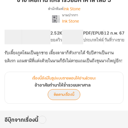
ข้าอาศัยทำนาให้ร่ำรวยมหาศาล เล่ม 3
นา
Ink Stone
สำนักพิมพ์
ให้
นามปากกา
เรื่อง
ร่ำรวย
Ink Stone
ข้า
มหาศาล
อาศัย
เล่ม
ทำ
114.17K
607
2.52K
PG ทั่วไป
PDF/EPUB
12 ก.พ. 67
3
นา
จำนวนคำ
จำนวนหน้า (A5)
ยอดวิว
ระดับเนื้อหา
ประเภทไฟล์
วันที่วางขาย
ให้
ร่ำรวย
รับเลี้ยงภูตโสมเป็นลูกชาย เลี้ยงลาลาก็หัวเราะได้ จับปีศาจเป็นงาน
มหาศาล
อดิเรก แถมสามีที่แต่งด้วยในนามก็ยังไม่ตายแถมเป็นถึงขุนนางใหญ่อีก!
เรื่องนี้ยังมีในรูปแบบรายตอนให้อ่านด้วยนะ
ข้าอาศัยทำนาให้ร่ำรวยมหาศาล
ติดตามเรื่องนี้
อีบุ๊กจากเรื่องนี้