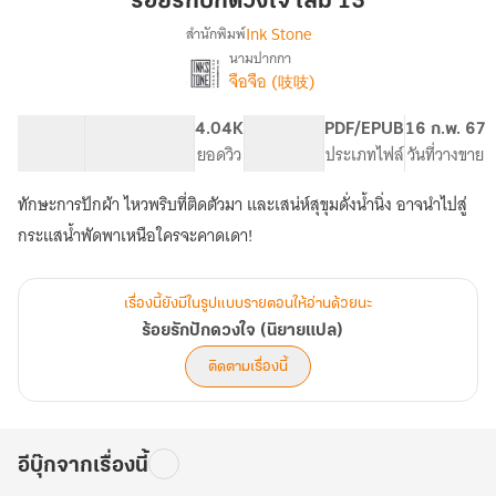
ร้อยรักปักดวงใจ เล่ม 13
ดวงใจ
Ink Stone
สำนักพิมพ์
เล่ม
นามปากกา
เรื่อง
13
จือจือ (吱吱)
ร้อย
รัก
ปัก
128.86K
586
4.04K
PG ทั่วไป
PDF/EPUB
16 ก.พ. 67
ดวงใจ
จำนวนคำ
จำนวนหน้า (A5)
ยอดวิว
ระดับเนื้อหา
ประเภทไฟล์
วันที่วางขาย
(นิยาย
แปล)
ทักษะการปักผ้า ไหวพริบที่ติดตัวมา และเสน่ห์สุขุมดั่งน้ำนิ่ง อาจนำไปสู่
กระแสน้ำพัดพาเหนือใครจะคาดเดา!
เรื่องนี้ยังมีในรูปแบบรายตอนให้อ่านด้วยนะ
ร้อยรักปักดวงใจ (นิยายแปล)
ติดตามเรื่องนี้
อีบุ๊กจากเรื่องนี้