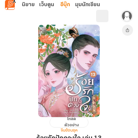
ข้ามไปยังเนื้อหาหลัก
นิยาย
เว็บตูน
อีบุ๊ก
มุมนักเขียน
โหลด
ร้อย
ตัวอย่าง
รัก
จีนย้อนยุค
ปัก