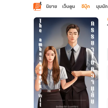
ข้ามไปยังเนื้อหาหลัก
นิยาย
เว็บตูน
อีบุ๊ก
มุมนัก
เ