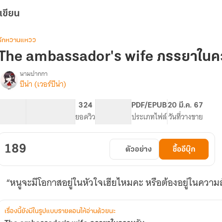
เขียน
รักหวานแหวว
The ambassador's wife ภรรยาในค
นามปากกา
บีน่า (เวอร์บีน่า)
The
รื่อง
ambassador's
wife
63.84K
298
324
PG ทั่วไป
PDF/EPUB
20 มี.ค. 67
ภรรยา
จำนวนคำ
จำนวนหน้า (A5)
ยอดวิว
ระดับเนื้อหา
ประเภทไฟล์
วันที่วางขาย
ใน
ความ
ลับ
189
ตัวอย่าง
ซื้ออีบุ๊ก
“หนูจะมีโอกาสอยู่ในหัวใจเฮียไหมคะ หรือต้องอยู่ในความลั
เรื่องนี้ยังมีในรูปแบบรายตอนให้อ่านด้วยนะ