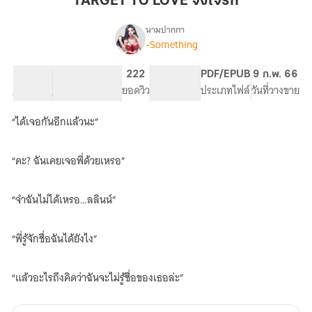
TARGET TO LOVE จงใจรัก
จงใจ
รัก
นามปากกา
-Something
TARGET
เรื่อง
TO
LOVE
89.31K
401
222
PG ทั่วไป
PDF/EPUB
9 ก.พ. 66
จงใจ
จำนวนคำ
จำนวนหน้า (A5)
ยอดวิว
ระดับเนื้อหา
ประเภทไฟล์
วันที่วางขาย
รัก
(มี
“ได้เจอกันอีกแล้วนะ”
E-
BOOK)
“คะ? ฉันเคยเจอพี่ด้วยเหรอ”
“จำฉันไม่ได้เหรอ…ลลินน์”
“พี่รู้จักชื่อฉันได้ยังไง”
“แล้วอะไรถึงคิดว่าฉันจะไม่รู้ชื่อของเธอล่ะ”