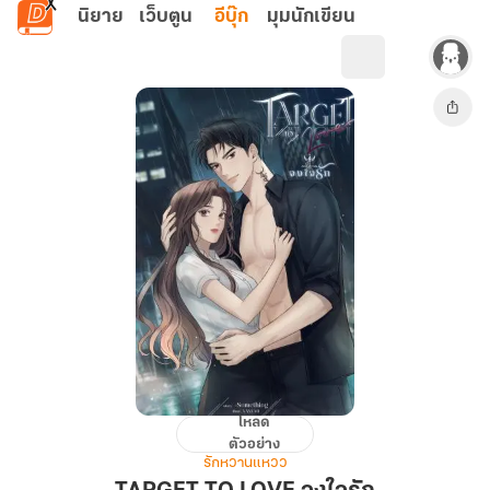
ข้ามไปยังเนื้อหาหลัก
นิยาย
เว็บตูน
อีบุ๊ก
มุมนักเขียน
โหลด
TARGET
ตัวอย่าง
TO
รักหวานแหวว
LOVE