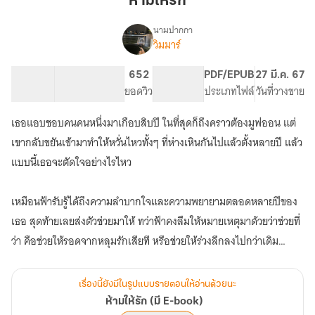
ห้ามให้รัก
นามปากกา
วิมมาร์
เรื่อง
ห้าม
ให้
173.52K
821
652
PG ทั่วไป
PDF/EPUB
27 มี.ค. 67
รัก
จำนวนคำ
จำนวนหน้า (A5)
ยอดวิว
ระดับเนื้อหา
ประเภทไฟล์
วันที่วางขาย
(มี
E-
เธอแอบชอบคนคนหนึ่งมาเกือบสิบปี ในที่สุดก็ถึงคราวต้องมูฟออน แต่
book)
เขากลับขยันเข้ามาทำให้หวั่นไหวทั้งๆ ที่ห่างเหินกันไปแล้วตั้งหลายปี แล้ว
แบบนี้เธอจะตัดใจอย่างไรไหว
เหมือนฟ้ารับรู้ได้ถึงความลำบากใจและความพยายามตลอดหลายปีของ
เธอ สุดท้ายเลยส่งตัวช่วยมาให้ ทว่าฟ้าคงลืมให้หมายเหตุมาด้วยว่าช่วยที่
เรื่องนี้ยังมีในรูปแบบรายตอนให้อ่านด้วยนะ
ห้ามให้รัก (มี E-book)