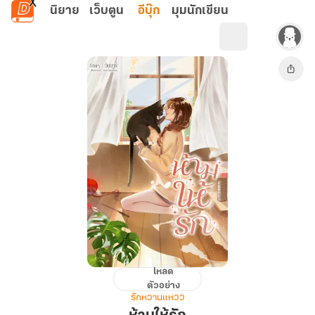
ข้ามไปยังเนื้อหาหลัก
นิยาย
เว็บตูน
อีบุ๊ก
มุมนักเขียน
โหลด
ห้าม
ตัวอย่าง
ให้
รักหวานแหวว
รัก