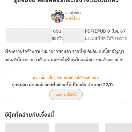
รุ่ยจินจิน สตรีคลั่งรักอะไรข้าจะไม่เป็นแล้ว
สตรี
คลั่ง
นามปากกา
ไซซีขี้โรค
เรื่อง
รัก
รุ่ย
อะไร
จิน
73.24K
446
691
PG ทั่วไป
PDF/EPUB
9 มี.ค. 67
ข้า
จิน
จำนวนคำ
จำนวนหน้า (A5)
ยอดวิว
ระดับเนื้อหา
ประเภทไฟล์
วันที่วางขาย
จะ
สตรี
คลั่ง
ไม่
เรื่องความรักข้าพยายามมามากพอแล้ว จากนี้ รุ่ยจินจิน คนนี้ขอสัญญา
รัก
เป็น
อะไร
จะไม่รักใครมากกว่าตัวเอง และจะไม่รักเฉวียนหลี่หยางจนต้องตายอีก!
แล้ว
ข้า
จะ
ไม่
เรื่องนี้ยังมีในรูปแบบรายตอนให้อ่านด้วยนะ
เป็น
รุ่ยจินจิน สตรีคลั่งรักอะไรข้าจะไม่เป็นแล้ว ปิดตอน 22/05/67
แล้ว
ปิด
ติดตามเรื่องนี้
ตอน
22/05/67
อีบุ๊กที่คล้ายกับเรื่องนี้