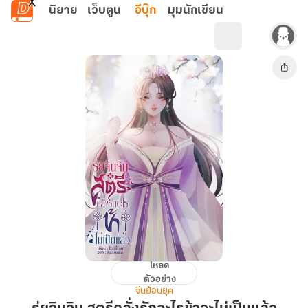
ข้ามไปยังเนื้อหาหลัก
นิยาย
เว็บตูน
อีบุ๊ก
มุมนักเขียน
โหลด
รุ่ย
ตัวอย่าง
จิน
จีนย้อนยุค
จิน