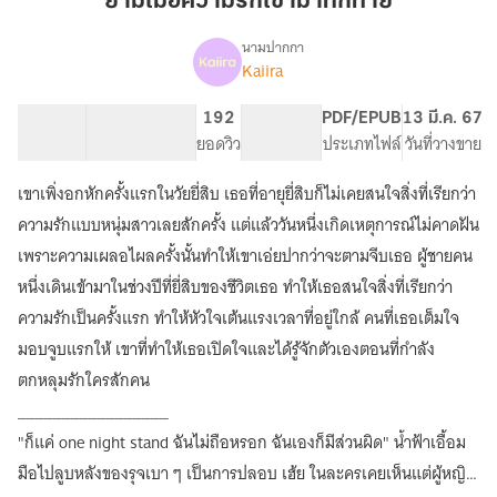
ยามเมื่อความรักเข้ามาทักทาย
รัก
เข้า
นามปากกา
Kaiira
เรื่อง
มา
ยาม
ทักทาย
เมื่อ
107.29K
456
192
PG ทั่วไป
PDF/EPUB
13 มี.ค. 67
ความ
จำนวนคำ
จำนวนหน้า (A5)
ยอดวิว
ระดับเนื้อหา
ประเภทไฟล์
วันที่วางขาย
รัก
เข้า
เขาเพิ่งอกหักครั้งแรกในวัยยี่สิบ เธอที่อายุยี่สิบก็ไม่เคยสนใจสิ่งที่เรียกว่า
มา
ทักทาย
ความรักแบบหนุ่มสาวเลยสักครั้ง แต่แล้ววันหนึ่งเกิดเหตุการณ์ไม่คาดฝัน
(มี
เพราะความเผลอไผลครั้งนั้นทำให้เขาเอ่ยปากว่าจะตามจีบเธอ ผู้ชายคน
อี
หนึ่งเดินเข้ามาในช่วงปีที่ยี่สิบของชีวิตเธอ ทำให้เธอสนใจสิ่งที่เรียกว่า
บุ๊ก)
ความรักเป็นครั้งแรก ทำให้หัวใจเต้นแรงเวลาที่อยู่ใกล้ คนที่เธอเต็มใจ
มอบจูบแรกให้ เขาที่ทำให้เธอเปิดใจและได้รู้จักตัวเองตอนที่กำลัง
ตกหลุมรักใครสักคน
_________________
"ก็แค่ one night stand ฉันไม่ถือหรอก ฉันเองก็มีส่วนผิด" น้ำฟ้าเอื้อม
มือไปลูบหลังของรุจเบา ๆ เป็นการปลอบ เฮ้ย ในละครเคยเห็นแต่ผู้หญิง