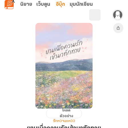
ข้ามไปยังเนื้อหาหลัก
นิยาย
เว็บตูน
อีบุ๊ก
มุมนักเขียน
โหลด
ยาม
ตัวอย่าง
เมื่อ
รักหวานแหวว
ความ