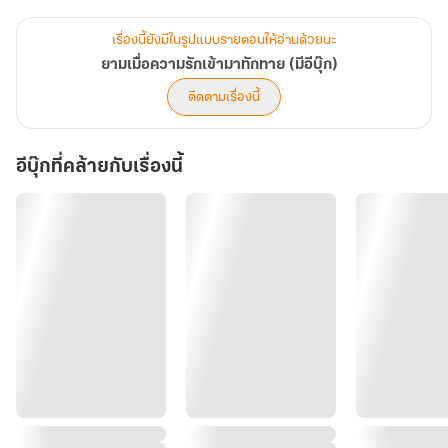
ตื่นขึ้นมาแล้วเป็นฝ่ายร้องไห้เสียใจแต่ทำไมเธอดันต้องมาปลอบใจผู้ชาย
วะ
เรื่องนี้ยังมีในรูปแบบรายตอนให้อ่านด้วยนะ
_________________
ยามเมื่อความรักเข้ามาทักทาย (มีอีบุ๊ก)
"ผมสบายมาก เรามาลองคบกันดูไหม" รุจย้ำถามคำเดิม รอบนี้เขาคลี่ยิ้ม
ติดตามเรื่องนี้
พร้อมกับพูดข้อความ เรามาลองคบกันดูไหม อย่างสบาย ๆ ผิดกับคนที่
ได้ยินอย่างชัดเจนเต็มสองหูอีกรอบ ตอนนี้หญิงสาวคิ้วผูกปมจนหน้าสวย
อีบุ๊กที่คล้ายกับเรื่องนี้
ๆ ยู่ยี่เล็กน้อย
"คุณแอบชอบ... แอบรักฉันอะไรประมาณนั้นเหรอคะ" คนร่างเล็กถาม
ด้วยความสงสัย การจะขอคบใครเป็นแฟนก็ต้องชอบอีกฝ่ายสิ
"ผมว่าคุณน่ารักดีครับ"
"ยังไม่ได้ลองจีบเลย ขอคบเลยมันจะข้ามขั้นไปหน่อยรึเปล่าคะ"
"เราก็ลัดขั้นตอนกันเกินกว่าคบแล้วนะครับ" ชายหนุ่มพูดยิ้ม ๆ ยกแก้วชา