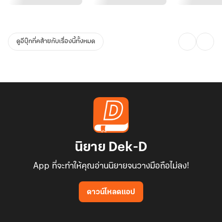
นมไข่มุกของตัวเองขึ้นมาดื่มอย่างไม่รู้สึกรู้สาอะไร
"คนเราไม่ได้คบกันเพียงเพราะนอนด้วยกันแค่ครั้งเดียวหรอกนะ" เธอ
ดูอีบุ๊กที่คล้ายกับเรื่องนี้ทั้งหมด
โน้มตัวไปกระซิบชายหนุ่มตรงหน้า
"คงต้องจีบก่อนคบเป็นแฟนสินะครับ" ชายหนุ่มพูดเองเออเองคนเดียวไม่
ได้เข้าใจสิ่งที่หญิงสาวตรงหน้าพยายามคัดค้านเลย "เย็นนี้ไปเดตกับผมที่
โรงหนังไหมครับ มีหนังเพิ่งเข้าใหม่น่าสนใจหลายเรื่องอยู่พอดี"
น้ำฟ้ายกมือขึ้นกุมขมับ "ทำไมถึงมาขอฉันคบคะ" รอบนี้เธอถามชี้ตรง
ประเด็นอย่างไม่อ้อมค้อม "ไม่เอาเหตุผลว่าฉันน่ารักค่ะ" น้ำฟ้าพูดดักไว้
นิยาย Dek-D
ก่อน
App ที่จะทำให้คุณอ่านนิยายจนวางมือถือไม่ลง!
"เพราะเรื่องที่เราเผลอมีความสัมพันธ์ทางกายกันครับ" ชายหนุ่มพูดอย่าง
ดาวน์โหลดแอป
ชัดถ้อยชัดคำ