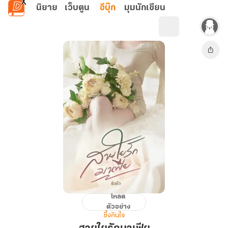
ข้ามไปยังเนื้อหาหลัก
นิยาย
เว็บตูน
อีบุ๊ก
มุมนักเขียน
โหลด
สายใย
ตัวอย่าง
รัก
ซึ้งกินใจ
มาเฟีย