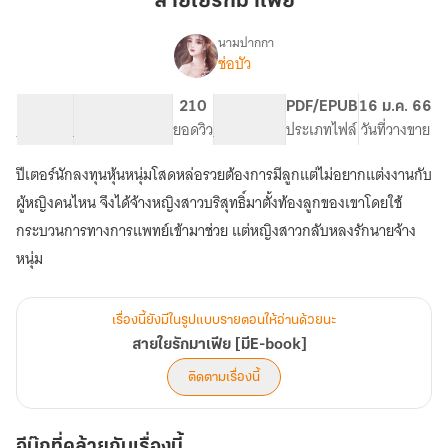
สายใยรักมาเฟีย
นามปากกา
ช่อบัว
เรื่อง
สายใย
รัก
48.93K
216
210
PG ทั่วไป
PDF/EPUB
16 ม.ค. 66
มาเฟีย
จำนวนคำ
จำนวนหน้า (A5)
ยอดวิว
ระดับเนื้อหา
ประเภทไฟล์
วันที่วางขาย
[มีE-
book]
ปีเตอร์นักลงทุนหุ้นหนุ่มโสดหล่อรวยต้องการมีลูกแต่ไม่อยากแต่งงานกับ
ผู้หญิงคนไหน จึงได้จ้างหญิงสาวบริสุทธิ์มาตั้งท้องลูกของเขาโดยใช้
กระบวนการทางการแพทย์เข้ามาช่วย แต่หญิงสาวกลับหลงรักนายจ้าง
หนุ่ม
เรื่องนี้ยังมีในรูปแบบรายตอนให้อ่านด้วยนะ
สายใยรักมาเฟีย [มีE-book]
ติดตามเรื่องนี้
อีบุ๊กที่คล้ายกับเรื่องนี้