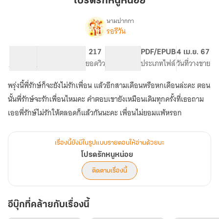
โปรดรักหนูหน่อย
หน่อย
นามปากกา
รอรีวัน
เรื่อง
โปรด
รัก
78.8K
364
217
PG ทั่วไป
PDF/EPUB
4 เม.ย. 67
หนู
จำนวนคำ
จำนวนหน้า (A5)
ยอดวิว
ระดับเนื้อหา
ประเภทไฟล์
วันที่วางขาย
หน่อย
พรุ่งนี้พี่รักษ์ก็จะยังไม่รักเพื่อน แล้วอีกสามเดือนหรือหกเดือนล่ะคะ ตอน
นั้นพี่รักษ์จะรักเพื่อนไหมคะ คำตอบเขายังเหมือนเดิมทุกครั้งที่เธอถาม
เออพี่รักษ์ไม่รักให้ตลอดก็แล้วกันนะคะ เพื่อนไม่ยอมแพ้หรอก
เรื่องนี้ยังมีในรูปแบบรายตอนให้อ่านด้วยนะ
โปรดรักหนูหน่อย
ติดตามเรื่องนี้
อีบุ๊กที่คล้ายกับเรื่องนี้