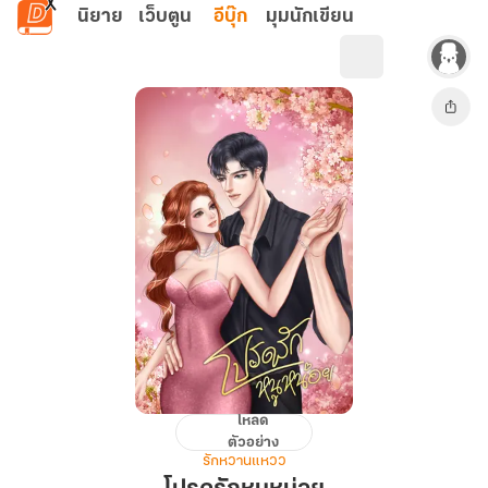
ข้ามไปยังเนื้อหาหลัก
นิยาย
เว็บตูน
อีบุ๊ก
มุมนักเขียน
โหลด
โปรด
ตัวอย่าง
รัก
รักหวานแหวว
หนู