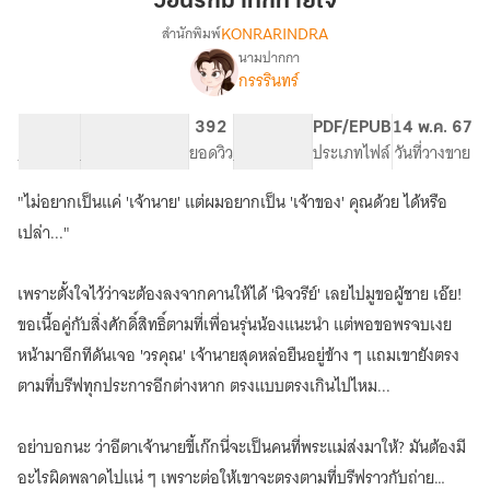
วอนรักมาทักทายใจ
ทักทาย
KONRARINDRA
สำนักพิมพ์
ใจ
นามปากกา
เรื่อง
กรรรินทร์
วอน
รัก
มา
63.44K
352
392
NC 18
PDF/EPUB
14 พ.ค. 67
ทักทาย
จำนวนคำ
จำนวนหน้า (A5)
ยอดวิว
ระดับเนื้อหา
ประเภทไฟล์
วันที่วางขาย
ใจ
"ไม่อยากเป็นแค่ 'เจ้านาย' แต่ผมอยากเป็น 'เจ้าของ' คุณด้วย ได้หรือ
เปล่า..."
เพราะตั้งใจไว้ว่าจะต้องลงจากคานให้ได้ 'นิจวรีย์' เลยไปมูขอผู้ชาย เอ๊ย!
ขอเนื้อคู่กับสิ่งศักดิ์สิทธิ์ตามที่เพื่อนรุ่นน้องแนะนำ แต่พอขอพรจบเงย
หน้ามาอีกทีดันเจอ 'วรคุณ' เจ้านายสุดหล่อยืนอยู่ข้าง ๆ แถมเขายังตรง
ตามที่บรีฟทุกประการอีกต่างหาก ตรงแบบตรงเกินไปไหม...
อย่าบอกนะ ว่าอีตาเจ้านายขี้เก๊กนี่จะเป็นคนที่พระแม่ส่งมาให้? มันต้องมี
อะไรผิดพลาดไปแน่ ๆ เพราะต่อให้เขาจะตรงตามที่บรีฟราวกับถ่าย