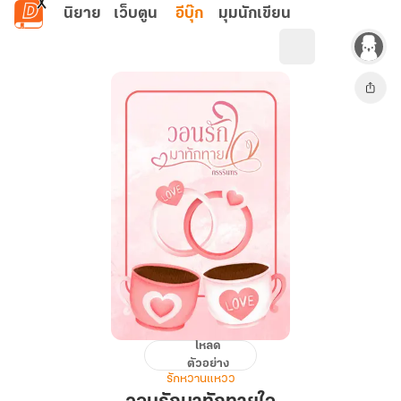
ข้ามไปยังเนื้อหาหลัก
นิยาย
เว็บตูน
อีบุ๊ก
มุมนักเขียน
โหลด
วอน
ตัวอย่าง
รัก
รักหวานแหวว
มา