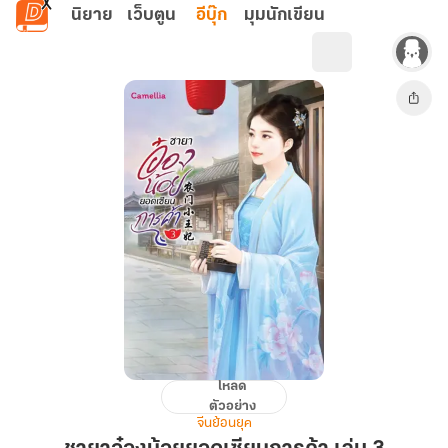
ข้ามไปยังเนื้อหาหลัก
นิยาย
เว็บตูน
อีบุ๊ก
มุมนักเขียน
โหลด
ชายา
ตัวอย่าง
อ๋อง
จีนย้อนยุค
น้อย