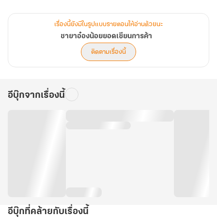
เธอว่า ‘หร่วนหมิงจือผู้แข็งแกร่งและมั่งคั่ง’ ซะ
เรื่องนี้ยังมีในรูปแบบรายตอนให้อ่านด้วยนะ
แต่แล้วกลับมีชายหนุ่มรูปโฉมหล่อเหลางดงาม หากเย็นชาเงียบขรึม เข้า
ชายาอ๋องน้อยยอดเซียนการค้า
มาวุ่นวายกับเธอโดยไม่สนใจคำเตือนจากผู้คนรอบข้าง เขากล่าวว่า “ไป
ติดตามเรื่องนี้
กับข้า ข้าสามารถมอบให้ทุกสิ่งที่เจ้าต้องการ” ส่วนเธอเพียงแค่แค่นยิ้ม
แล้วตอบกลับไปสั้นๆ ว่า “ท่านเป็นใคร!”
อีบุ๊กจากเรื่องนี้
อีบุ๊กที่คล้ายกับเรื่องนี้