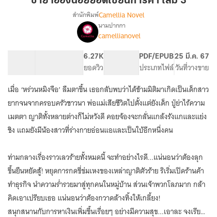
ชายาอ๋องน้อยยอดเซียนการค้า เล่ม 3
ยอด
Camellia Novel
สำนักพิมพ์
เซียน
นามปากกา
เรื่อง
การ
camellianovel
ชายา
ค้า
อ๋อง
เล่ม
น้อย
85.3K
462
6.27K
PG ทั่วไป
PDF/EPUB
25 มี.ค. 67
3
ยอด
จำนวนคำ
จำนวนหน้า (A5)
ยอดวิว
ระดับเนื้อหา
ประเภทไฟล์
วันที่วางขาย
เซียน
การ
เมื่อ ‘หร่วนหมิงจือ’ ลืมตาขึ้น เธอกลับพบว่าได้ข้ามมิติมาเกิดเป็นเด็กสาว
ค้า
ยากจนจากครอบครัวชาวนา พ่อแม่เสียชีวิตไปตั้งแต่ยังเด็ก ปู่ย่าไร้ความ
เมตตา ญาติทั้งหลายต่างก็ไม่หวังดี คอยจ้องจะกลั่นแกล้งรังแกและแย่ง
ชิง แถมยังมีน้องสาวที่ร่างกายอ่อนแอและเป็นใบ้อีกหนึ่งคน
ท่ามกลางเรื่องราวเลวร้ายทั้งหมดนี้ จะทำอย่างไรดี...แน่นอนว่าต้องลุก
ขึ้นยืนหยัดสู้! หยุดการกดขี่ข่มเหงของเหล่าญาติตัวร้าย ริเริ่มเปิดร้านค้า
ทำธุรกิจ นำความร่ำรวยมาสู่ทุกคนในหมู่บ้าน ส่วนเจ้าพวกโลภมาก กล้า
คิดเอาเปรียบเธอ แน่นอนว่าต้องกวาดล้างทิ้งให้เกลี้ยง!
สนุกสนานกับการหาเงินเพิ่มขึ้นเรื่อยๆ อย่างมีความสุข...เอาละ จงเรียก