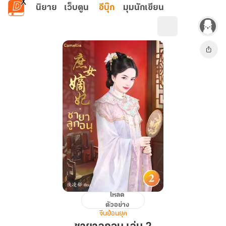
ข้ามไปยังเนื้อหาหลัก
นิยาย
เว็บตูน
อีบุ๊ก
มุมนักเขียน
โหลด
ชายา
ตัวอย่าง
ลูก
จีนย้อนยุค
อนุ