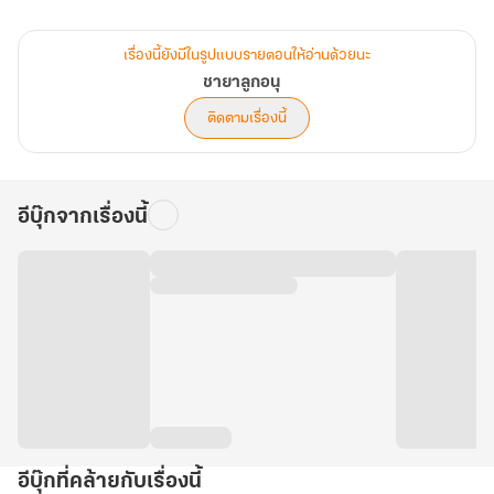
นับจากวันที่นางฟื้นขึ้นจากความตาย ปีนออกมาจากโลงศพท่ามกลาง
ความตื่นตะลึงและหวาดกลัว ทุกสิ่งก็เปลี่ยนจากหน้ามือเป็นหลังมือ พวก
เรื่องนี้ยังมีในรูปแบบรายตอนให้อ่านด้วยนะ
ที่เคยดูถูก กลั่นแกล้ง ทำร้าย เพราะเห็นนางเป็นแค่สตรีโง่เขลา จงเตรียม
ชายาลูกอนุ
ตัวเตรียมใจไว้ให้ดีเถอะ นางจะใช้ชีวิตต่อไปในร่างนี้ ‘อย่างเต็มที่’ เชียว
ติดตามเรื่องนี้
ละ!
อีบุ๊กจากเรื่องนี้
อีบุ๊กที่คล้ายกับเรื่องนี้