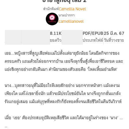
ชายาลูกอนุ เล่ม 2
เล่ม
Camellia Novel
สำนักพิมพ์
2
นามปากกา
เรื่อง
camellianovel
ชายา
ลูก
อนุ
45.28K
272
8.11K
PG ทั่วไป
PDF/EPUB
25 มี.ค. 67
จำนวนคำ
จำนวนหน้า (A5)
ยอดวิว
ระดับเนื้อหา
ประเภทไฟล์
วันที่วางขาย
เธอ...หญิงสาวที่สูญเสียพ่อแม่ไปตั้งแต่อายุยังน้อย โดนยึดกิจการของ
ครอบครัว แถมด้วยไล่ออกจากบ้าน เธอจึงลุกขึ้นสู้เพื่อเอาชีวิตรอด และ
แย่งชิงทุกอย่างกลับคืนมา คำนิยามของตัวเธอคือ ‘โหดเหี้ยมอำมหิต’
นาง...บุตรสาวอนุที่ไม่มีอะไรดีเลยสักอย่าง นอกจากหน้าตา แม้งดงาม
เพียงใด แต่โง่เขลายิ่งนัก แล้วจะมีประโยชน์อันใด นางจึงถูกกลั่นแกล้ง
รังแกอยู่เสมอ แม้แต่บุรุษที่หลงรักก็ยังทอดทิ้งจนเสียชีวิตในคืนวันวิวาห์
เมื่อ ‘เธอ’ ต้องประสบอุบัติเหตุเสียชีวิต และได้มาอยู่ในร่างของ ‘นาง’ ...