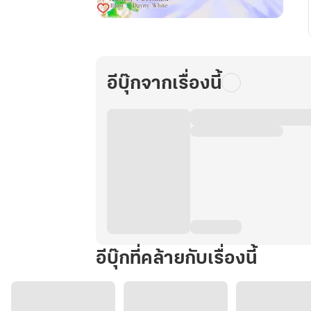
Engineer
Lover
หวาน
ใจ
อีบุ๊กจากเรื่องนี้
ยัย
ปาก
แจ๋ว
เล่ม
2
อีบุ๊กที่คล้ายกับเรื่องนี้