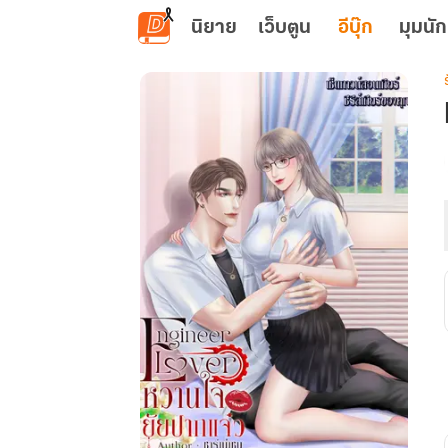
ข้ามไปยังเนื้อหาหลัก
นิยาย
เว็บตูน
อีบุ๊ก
มุมนัก
เ
ร