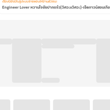
เกียร์
เรื่องนี้ยังมีในรูปแบบรายตอนให้อ่านด้วยนะ
ของ
Engineer Lover หวานใจยัยปากแจ๋ว[วิศวะxวิศวะ]-เซ็ตกาวน์สอนเกียร์ 
คุณ