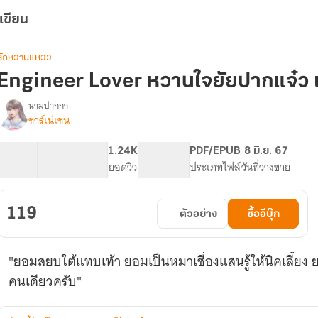
เขียน
รักหวานแหวว
Engineer Lover หวานใจยัยปากแจ๋ว เ
นามปากกา
ชาร์เน่เชน
Engineer
รื่อง
Lover
หวาน
62.31K
448
1.24K
PG ทั่วไป
PDF/EPUB
8 มิ.ย. 67
ใจ
จำนวนคำ
จำนวนหน้า (A5)
ยอดวิว
ระดับเนื้อหา
ประเภทไฟล์
วันที่วางขาย
ยัย
ปาก
แจ๋ว[วิศวะxวิศวะ]-
119
ตัวอย่าง
ซื้ออีบุ๊ก
เซ็
ตกา
วน์
"ยอมสยบใต้แทบเท้า ยอมเป็นหมาเชื่องแสนรู้ให้นิคเลี้ย
สอน
เกียร์
คนเดียวครับ"
ซี
ีส์