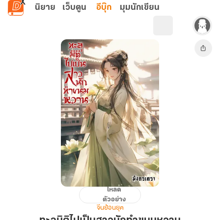
ข้ามไปยังเนื้อหาหลัก
นิยาย
เว็บตูน
อีบุ๊ก
มุมนักเขียน
โหลด
ทะลุ
ตัวอย่าง
มิติ
จีนย้อนยุค
ไป