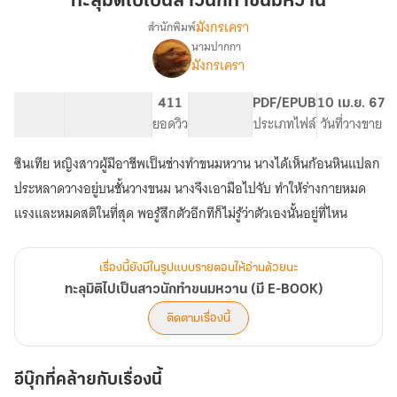
ทะลุมิติไปเป็นสาวนักทำขนมหวาน
เป็น
มังกรเครา
สำนักพิมพ์
สาว
นามปากกา
เรื่อง
นัก
มังกรเครา
ทะลุ
ทำ
มิติ
ขนม
ไป
26.6K
217
411
PG ทั่วไป
PDF/EPUB
10 เม.ย. 67
หวาน
เป็น
จำนวนคำ
จำนวนหน้า (A5)
ยอดวิว
ระดับเนื้อหา
ประเภทไฟล์
วันที่วางขาย
สาว
นัก
ซินเทีย หญิงสาวผู้มีอาชีพเป็นช่างทำขนมหวาน นางได้เห็นก้อนหินแปลก
ทำ
ประหลาดวางอยู่บนชั้นวางขนม นางจึงเอามือไปจับ ทำให้ร่างกายหมด
ขนม
หวาน
แรงและหมดสติในที่สุด พอรู้สึกตัวอีกทีก็ไม่รู้ว่าตัวเองนั้นอยู่ที่ไหน
(มี
E-
BOOK)
เรื่องนี้ยังมีในรูปแบบรายตอนให้อ่านด้วยนะ
ทะลุมิติไปเป็นสาวนักทำขนมหวาน (มี E-BOOK)
ติดตามเรื่องนี้
อีบุ๊กที่คล้ายกับเรื่องนี้