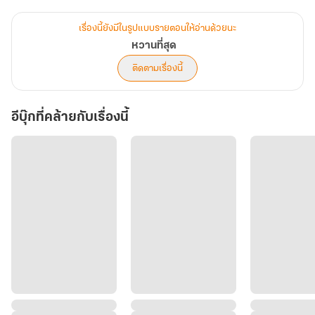
“พี่รักน้องพุดนะครับ ถ้าน้องพุดโตขึ้น น้องพุดให้พี่จูบได้ไหม”
“น้องพุดก็บอกว่าน้องพุดโตแล้วไงคะ”
เรื่องนี้ยังมีในรูปแบบรายตอนให้อ่านด้วยนะ
หวานที่สุด
ธีธัช พุดพิชญา (พี่ดิน น้องพุด)
ติดตามเรื่องนี้
อีบุ๊กที่คล้ายกับเรื่องนี้