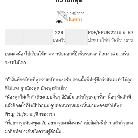
หวานที่สุด
นามปากกา
ฝนพราง
เรื่อง
หวาน
ที่สุด
25.85K
120
229
PG ทั่วไป
PDF/EPUB
22 เม.ย. 67
จำนวนคำ
จำนวนหน้า (A5)
ยอดวิว
ระดับเนื้อหา
ประเภทไฟล์
วันที่วางขาย
ยอมส่งน้องไปเรียนให้ห่างจากอ้อมอกสี่ปีเพื่อรอเวลาที่เหมาะสม…หรือ
จะรอไม่ไหว
“ถ้างั้นพี่ขอโทษที่พูดว่าขอโทษนะครับ ตอนนั้นพี่ทำรู้สึกว่าตัวเองทำไม่ถูก
ที่ไปแอบจูบน้องพุด น้องพุดยังเด็ก”
“น้องพุดไม่เด็ก” เถียงแบบดื้อๆ ธีธัชยิ้ม แล้วก็จูบจมูกรั้นๆ ดื้อๆ นั้นสักที
แล้วก็กดย้ำที่ริมฝีปากนุ่ม จูบอ่อนหวานและเนิ่นนานพอจะทำให้พุด
พิชญารับรู้ความรู้สึกของเขา
“พี่อยากจูบน้องพุดครับ อยากจูบมาตั้งนาน” เอ่ยชิดริมฝีปาก แล้วก็จูบลง
มาอีกทีอย่างยืนยันความรู้สึกนั้น