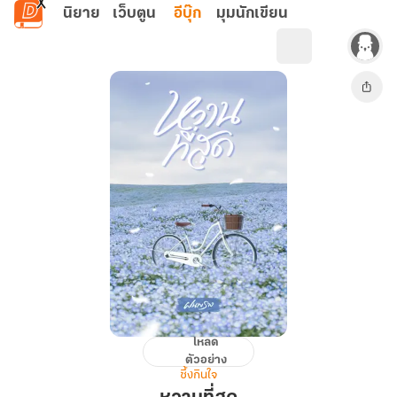
ข้ามไปยังเนื้อหาหลัก
นิยาย
เว็บตูน
อีบุ๊ก
มุมนักเขียน
โหลด
หวาน
ตัวอย่าง
ที่สุด
ซึ้งกินใจ