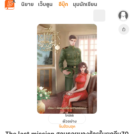
ข้ามไปยังเนื้อหาหลัก
นิยาย
เว็บตูน
อีบุ๊ก
มุมนักเขียน
โหลด
The
ตัวอย่าง
last
จีนย้อนยุค
mission