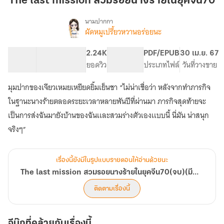
The last mission สวมรอยนางร้ายในยุคจีน70
สวมรอย
นาง
นามปากกา
ผัดหมูเปรี้ยวหวานอร่อยนะ
The
ร้าย
เรื่อง
last
ใน
mission
98.07K
542
2.24K
PG ทั่วไป
PDF/EPUB
30 เม.ย. 67
ยุค
สวมรอย
จำนวนคำ
จำนวนหน้า (A5)
ยอดวิว
ระดับเนื้อหา
ประเภทไฟล์
วันที่วางขาย
จีน70
นาง
ร้าย
มุมปากของเจียวเหมยเหยียดยิ้มเย็นชา “ไม่น่าเชื่อว่า หลังจากทำภารกิจ
ใน
ในฐานะนางร้ายตลอดระยะเวลาหลายพันปีที่ผ่านมา ภารกิจสุดท้ายจะ
ยุค
จีน70(จบ)
เป็นการส่งฉันมายังบ้านของฉันเเละสวมร่างตัวเองเเบบนี้ นี่มัน น่าสนุก
(มี
จริงๆ”
อี
บุค)
เรื่องนี้ยังมีในรูปแบบรายตอนให้อ่านด้วยนะ
The last mission สวมรอยนางร้ายในยุคจีน70(จบ)(มีอีบุค)
ติดตามเรื่องนี้
อีบุ๊กที่คล้ายกับเรื่องนี้