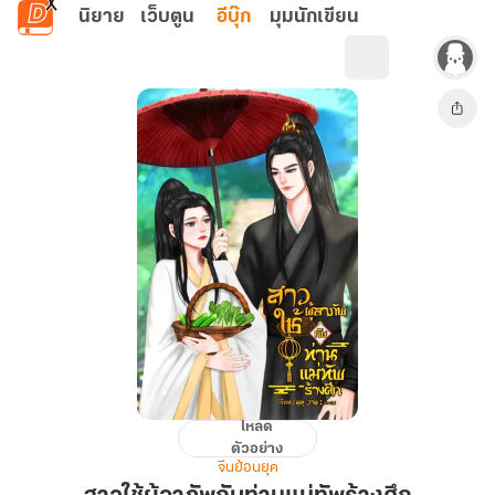
ข้ามไปยังเนื้อหาหลัก
นิยาย
เว็บตูน
อีบุ๊ก
มุมนักเขียน
โหลด
สาว
ตัวอย่าง
ใช้
จีนย้อนยุค
ผู้