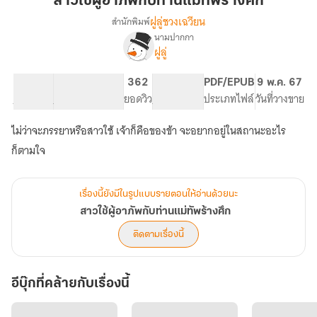
สาวใช้ผู้อาภัพกับท่านแม่ทัพร้างศึก
อาภัพ
ฝูลู่ชวงเฉวียน
สำนักพิมพ์
กับ
นามปากกา
เรื่อง
ท่าน
ฝูลู่
สาว
แม่ทัพ
ใช้
ร้าง
ผู้
52.33K
240
362
PG ทั่วไป
PDF/EPUB
9 พ.ค. 67
ศึก
อาภัพ
จำนวนคำ
จำนวนหน้า (A5)
ยอดวิว
ระดับเนื้อหา
ประเภทไฟล์
วันที่วางขาย
กับ
ท่าน
ไม่ว่าจะภรรยาหรือสาวใช้ เจ้าก็คือของข้า จะอยากอยู่ในสถานะอะไร
แม่ทัพ
ก็ตามใจ
ร้าง
ศึก
เรื่องนี้ยังมีในรูปแบบรายตอนให้อ่านด้วยนะ
สาวใช้ผู้อาภัพกับท่านแม่ทัพร้างศึก
ติดตามเรื่องนี้
อีบุ๊กที่คล้ายกับเรื่องนี้