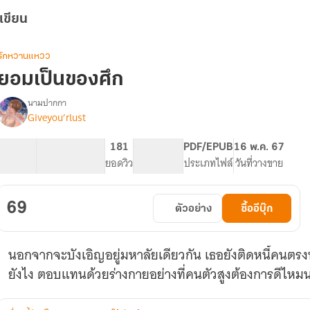
เขียน
รักหวานแหวว
ยอมเป็นของศึก
นามปากกา
Giveyou’rlust
รื่อง
ยอม
เป็น
39.84K
193
181
PG ทั่วไป
PDF/EPUB
16 พ.ค. 67
ของ
จำนวนคำ
จำนวนหน้า (A5)
ยอดวิว
ระดับเนื้อหา
ประเภทไฟล์
วันที่วางขาย
ศึก
[
มี
69
ตัวอย่าง
ซื้ออีบุ๊ก
E-
book
]
นอกจากจะบังเอิญอยู่มหาลัยเดียวกัน เธอยังติดหนี้คนตรงห
ยังไง ตอบแทนด้วยร่างกายอย่างที่คนตัวสูงต้องการดีไหม