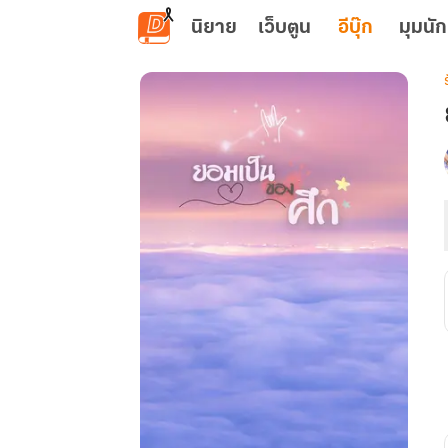
ข้ามไปยังเนื้อหาหลัก
นิยาย
เว็บตูน
อีบุ๊ก
มุมนัก
เ