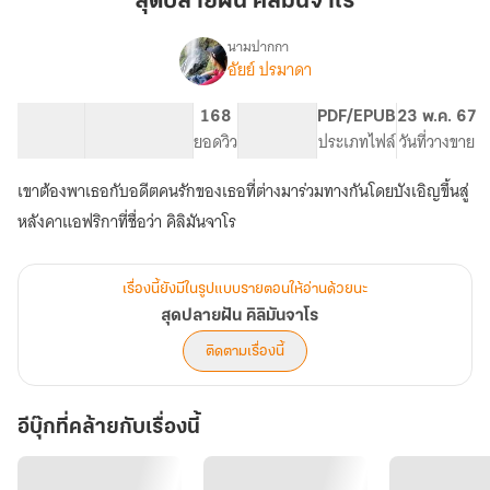
สุดปลายฝัน คิลิมันจาโร
คิ
ลิ
นามปากกา
อัยย์ ปรมาดา
เรื่อง
มัน
สุด
จาโร
ปลาย
136.11K
247
168
PG ทั่วไป
PDF/EPUB
23 พ.ค. 67
ฝัน
จำนวนคำ
จำนวนหน้า (A5)
ยอดวิว
ระดับเนื้อหา
ประเภทไฟล์
วันที่วางขาย
คิ
ลิ
เขาต้องพาเธอกับอดีตคนรักของเธอที่ต่างมาร่วมทางกันโดยบังเอิญขึ้นสู่
มัน
จาโร
หลังคาแอฟริกาที่ชื่อว่า คิลิมันจาโร
เรื่องนี้ยังมีในรูปแบบรายตอนให้อ่านด้วยนะ
สุดปลายฝัน คิลิมันจาโร
ติดตามเรื่องนี้
อีบุ๊กที่คล้ายกับเรื่องนี้