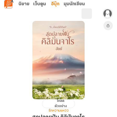
ข้ามไปยังเนื้อหาหลัก
นิยาย
เว็บตูน
อีบุ๊ก
มุมนักเขียน
โหลด
สุด
ตัวอย่าง
ปลาย
รักหวานแหวว
ฝัน