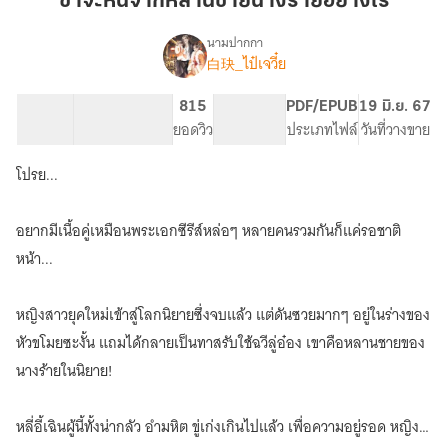
ข้าจะหนีจากหลานชายนางร้ายอย่างไร
จาก
หลาน
นามปากกา
白玦_ไป๋เจวี๋ย
เรื่อง
ชาย
ข้า
นาง
จะ
88.72K
486
815
PG ทั่วไป
PDF/EPUB
19 มิ.ย. 67
ร้าย
หนี
จำนวนคำ
จำนวนหน้า (A5)
ยอดวิว
ระดับเนื้อหา
ประเภทไฟล์
วันที่วางขาย
อย่างไร
จาก
หลาน
โปรย...
ชาย
นาง
ร้าย
อยากมีเนื้อคู่เหมือนพระเอกซีรีส์หล่อๆ หลายคนรวมกันก็แค่รอชาติ
อย่างไร[มีE-
หน้า...
Book]
หญิงสาวยุคใหม่เข้าสู่โลกนิยายซึ่งจบแล้ว แต่ดันซวยมากๆ อยู่ในร่างของ
หัวขโมยซะงั้น แถมได้กลายเป็นทาสรับใช้ฉวีลู่อ๋อง เขาคือหลานชายของ
นางร้ายในนิยาย!
หลี่อี้เฉินผู้นี้ทั้งน่ากลัว อำมหิต ขู่เก่งเกินไปแล้ว เพื่อความอยู่รอด หญิง