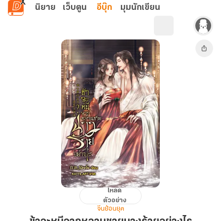
ข้ามไปยังเนื้อหาหลัก
นิยาย
เว็บตูน
อีบุ๊ก
มุมนักเขียน
โหลด
ข้า
ตัวอย่าง
จะ
จีนย้อนยุค
หนี