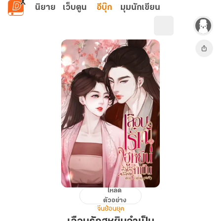
ข้ามไปยังเนื้อหาหลัก
นิยาย
เว็บตูน
อีบุ๊ก
มุมนักเขียน
โหลด
เลือน
ตัวอย่าง
รัก
จีนย้อนยุค
ฮู