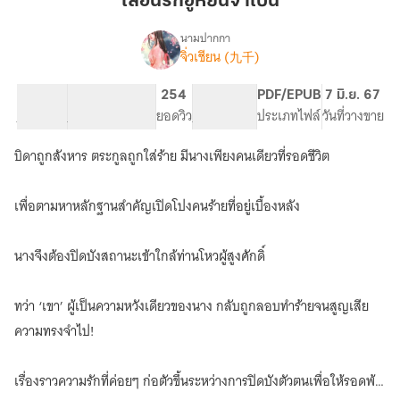
เลือนรักฮูหยินจำเป็น
หยิน
จำเป็น
นามปากกา
จิ่วเชียน (九千)
เรื่อง
เลือน
รัก
85.38K
404
254
PG ทั่วไป
PDF/EPUB
7 มิ.ย. 67
ฮู
จำนวนคำ
จำนวนหน้า (A5)
ยอดวิว
ระดับเนื้อหา
ประเภทไฟล์
วันที่วางขาย
หยิน
จำเป็น
บิดาถูกสังหาร ตระกูลถูกใส่ร้าย มีนางเพียงคนเดียวที่รอดชีวิต
(อ่าน
ฟรี
มี
เพื่อตามหาหลักฐานสำคัญเปิดโปงคนร้ายที่อยู่เบื้องหลัง
E-
book)
นางจึงต้องปิดบังสถานะเข้าใกล้ท่านโหวผู้สูงศักดิ์
ทว่า ‘เขา’ ผู้เป็นความหวังเดียวของนาง กลับถูกลอบทำร้ายจนสูญเสีย
ความทรงจำไป!
เรื่องราวความรักที่ค่อยๆ ก่อตัวขึ้นระหว่างการปิดบังตัวตนเพื่อให้รอดพ้น