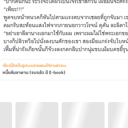
“ปากดีนักนะ ระวังจะได้ผัวเป็นโจรเข้าสักวัน เผื่อมันจะ
“เพียะ!!!”
พูดจบหน้าหนวดก็หันไปตามแรงตบจากเชลยที่ถูกจับมา เขาค่อยๆหันหน้ากลับมา จังหวะดวงตา
คมกริบสะท้อนแสงไฟจากภายนอกวาวโรจน์ ดุดัน ละลิด
“อย่าเอาลีลานางเอกมาใช้กับผม เพราะผมไม่ใช่พระเอกของ
บางก็ปลิวหวือไปนั่งลงบนตักของเขา สองมือแกร่งจับใบห
เฟิ้มที่น่ารังเกียจนั้นก็จ้วงลงกดกลีบปากนุ่มขบเม้มบดขยี้รุนแรง จนเธอได้กลิ่นและรส
เลือดตัวเอง
สองมือเล็กทุบระรัวที่อกบ่าและไหล่ แต่คนตัวโตไม่สะท้านสั
เรื่องนี้ยังมีในรูปแบบรายตอนให้อ่านด้วยนะ
เป็นขยุ้มผมยาวแล้วกระชากออกแทน เก่งมาจากไหนเจอกลย
หนี้แค้นซาตาน (จบแล้ว​ มี E-book)
เส้นเป็นเหมือนกัน ใบหน้ารุงรังผงะออก แล้วต้นแขนกลมกลึ
จนต้องปล่อยมือ
“โอ้ยยย ฉันเจ็บนะ”
เขายังไม่ปล่อยมือออก
“ขอโทษผมเดี๋ยวนี้”
“ไม่มีทาง”