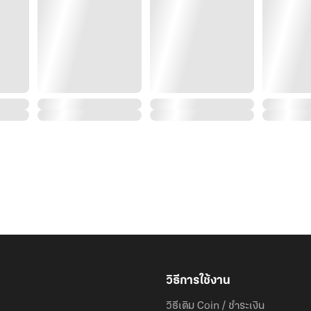
“ก็คอยดูว่าจะมีทางมั้ย”
มือใหญ่ปล่อยจากแขนมาตะปบหมับลงบนเนินกึ่งกลางลำตัวแล้ว
“กรี๊ดดด ไอ้ไอ้ไอ้…..”
“ด่าสิด่าเลย”
“ปล่อยนะจะทำอะไร”
“ทำเป็นไม่รู้ ขอโทษผมเดี๋ยวนี้”
วิธีการใช้งาน
วิธีเติม Coin / ชำระเงิน