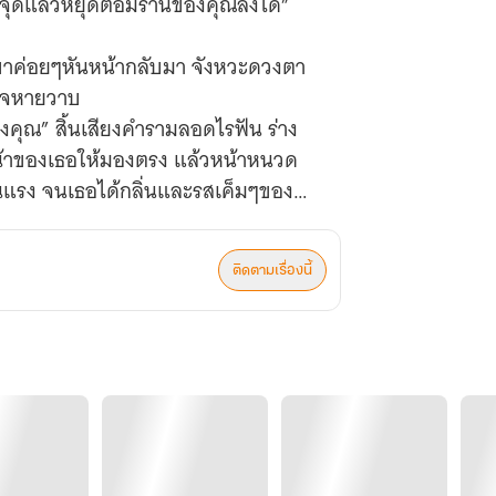
ตรงจุดแล้วหยุดต่อมร่านของคุณลงได้”
าใจหายวาบ
คุณ” สิ้นเสียงคำรามลอดไรฟัน ร่าง
น้าของเธอให้มองตรง แล้วหน้าหนวด
เค็มๆของ
กนิด ทุบจนเจ็บมือตัวเอง จึงเปลี่ยน
ติดตามเรื่องนี้
ุทธ์จิกผมตามบทนางร้ายเข้าไปก็เสีย
งก็ถูกจับทั้งสองข้างแล้วบีบอย่างแรง