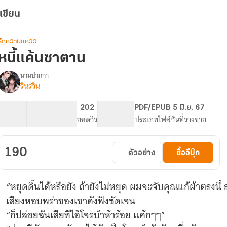
เขียน
รักหวานแหวว
หนี้แค้นซาตาน
นามปากกา
รินรวิน
รื่อง
หนี้
แค้น
43.68K
250
202
NC 18
PDF/EPUB
5 มิ.ย. 67
ซาตาน
จำนวนคำ
จำนวนหน้า (A5)
ยอดวิว
ระดับเนื้อหา
ประเภทไฟล์
วันที่วางขาย
(จบ
แล้ว​
มี
190
ตัวอย่าง
ซื้ออีบุ๊ก
E-
book)
“หยุดดิ้นได้หรือยัง ถ้ายังไม่หยุด ผมจะจับคุณแก้ผ้าตรงนี้ ลองดูก็ได้นะ”
เสียงหอบพร่าของเขาดังฟังชัดเจน
“ก็ปล่อยฉันเสียทีไอ้โจรบ้าห้าร้อย แค้กๆๆ”