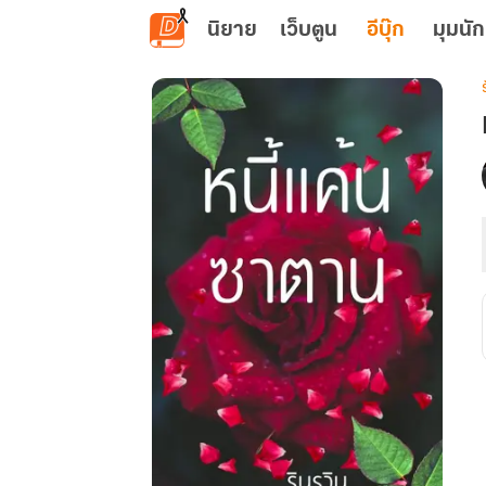
ข้ามไปยังเนื้อหาหลัก
นิยาย
เว็บตูน
อีบุ๊ก
มุมนัก
เ