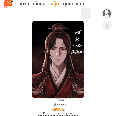
ข้ามไปยังเนื้อหาหลัก
นิยาย
เว็บตูน
อีบุ๊ก
มุมนักเขียน
โหลด
หนี้
ตัวอย่าง
รัก
จีนย้อนยุค
ราชัน