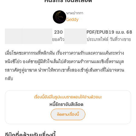
หนี้รักราชันสีเลือด
สี
เลือด
นามปากกา
Geddy
เรื่อง
หนี้
รัก
76.39K
190
230
PG ทั่วไป
PDF/EPUB
19 เม.ย. 68
ราชัน
จำนวนคำ
จำนวนหน้า (A5)
ยอดวิว
ระดับเนื้อหา
ประเภทไฟล์
วันที่วางขาย
สี
เลือด
เมื่อโชคชะตากรรมที่พลิกผัน เรื่องราวความรักและความแค้นระหว่าง
หนิงซีโย่ว องค์ชายผู้มีหัวใจเต็มไปด้วยความร้าวรานและชิงอี้หรานบุต
รสาวศัตรูคู่อาฆาต นำพาให้พวกเขาทั้งสองเข้าสู่เส้นทางที่ไม่อาจหวน
กลับ
เรื่องนี้ยังมีในรูปแบบรายตอนให้อ่านด้วยนะ
หนี้รักราชันสีเลือด
ติดตามเรื่องนี้
อีบุ๊กที่คล้ายกับเรื่องนี้