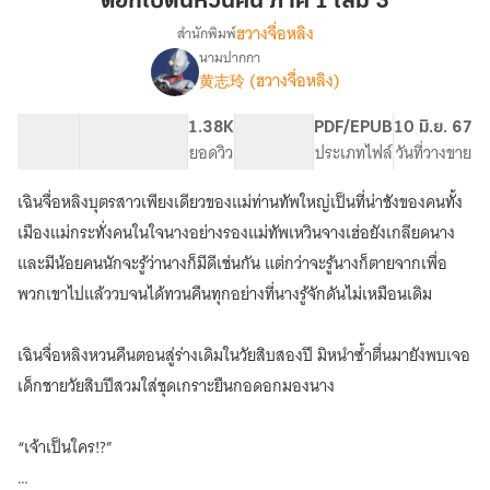
ดอกโบตั๋นหวนคืน ภาค 1 เล่ม 3
คืน
ฮวางจื่อหลิง
สำนักพิมพ์
ภาค
นามปากกา
เรื่อง
1
黄志玲 (ฮวางจื่อหลิง)
ดอก
เล่ม
โบตั๋น
3
หวน
40.26K
237
1.38K
PG ทั่วไป
PDF/EPUB
10 มิ.ย. 67
คืน
จำนวนคำ
จำนวนหน้า (A5)
ยอดวิว
ระดับเนื้อหา
ประเภทไฟล์
วันที่วางขาย
(มี
E-
เฉินจื่อหลิงบุตรสาวเพียงเดียวของแม่ท่านทัพใหญ่เป็นที่น่าชังของคนทั้ง
Book)
เมืองแม่กระทั่งคนในใจนางอย่างรองแม่ทัพเหวินจางเฮ่อยังเกลียดนาง
และมีน้อยคนนักจะรู้ว่านางก็มีดีเช่นกัน แต่กว่าจะรู้นางก็ตายจากเพื่อ
พวกเขาไปแล้ววบจนได้ทวนคืนทุกอย่างที่นางรู้จักดันไม่เหมือนเดิม
เฉินจื่อหลิงหวนคืนตอนสู่ร่างเดิมในวัยสิบสองปี มิหนำซ้ำตื่นมายังพบเจอ
เด็กชายวัยสิบปีสวมใส่ชุดเกราะยืนกอดอกมองนาง
“เจ้าเป็นใคร!?”