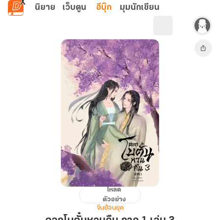
ข้ามไปยังเนื้อหาหลัก
นิยาย
เว็บตูน
อีบุ๊ก
มุมนักเขียน
โหลด
ดอก
ตัวอย่าง
โบตั๋น
จีนย้อนยุค
หวน