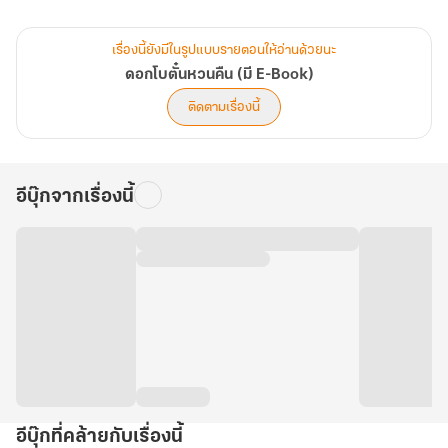
เด็กชายตรงหน้าเบิกตากว้างอ้าปากค้างก่อนจะเอามือขึ้นมาลูบหน้าของ
ตัวเอง
เรื่องนี้ยังมีในรูปแบบรายตอนให้อ่านด้วยนะ
ดอกโบตั๋นหวนคืน (มี E-Book)
“สมองท่านถูกผ่าแยกไปแล้วรึ?! จำข้าไม่ได้จริงๆ รึ?! ท่านประสาทกลับ
ติดตามเรื่องนี้
หรืออย่างไร?! ข้าเป็นน้องชายแท้ๆ ของท่านนะ!”
“!!!”
อีบุ๊กจากเรื่องนี้
ข้ามีน้องชาย!!! ซ้ำยังปากจัดอีก! ข้าต้องประสาทกลับไปแล้วแน่ๆ!
อีบุ๊กที่คล้ายกับเรื่องนี้