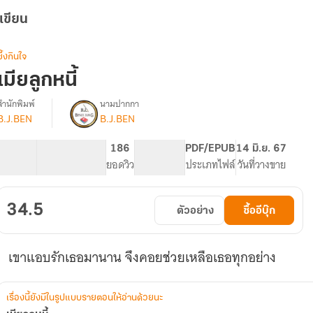
เขียน
ซึ้งกินใจ
เมียลูกหนี้
สำนักพิมพ์
นามปากกา
B.J.BEN
B.J.BEN
รื่อง
เมีย
ลูก
5.51K
61
186
PG ทั่วไป
PDF/EPUB
14 มิ.ย. 67
หนี้
จำนวนคำ
จำนวนหน้า (A5)
ยอดวิว
ระดับเนื้อหา
ประเภทไฟล์
วันที่วางขาย
34.5
ตัวอย่าง
ซื้ออีบุ๊ก
เขาแอบรักเธอมานาน จึงคอยช่วยเหลือเธอทุกอย่าง
เรื่องนี้ยังมีในรูปแบบรายตอนให้อ่านด้วยนะ