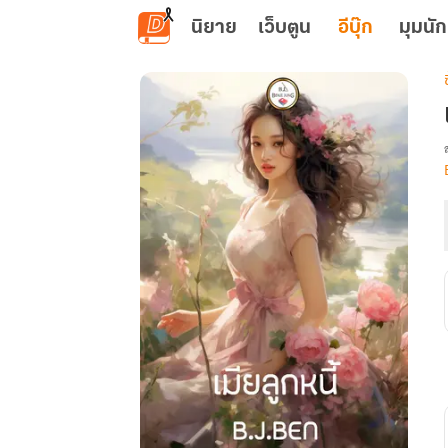
ข้ามไปยังเนื้อหาหลัก
นิยาย
เว็บตูน
อีบุ๊ก
มุมนัก
เ