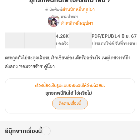
ยุทธภพนี่กินได้ ใช่หรือไม่ เล่ม 7
กิน
ตำหนักหมื่นบุปผา
สำนักพิมพ์
ได้
นามปากกา
เรื่อง
ใช่
ตำหนักหมื่นบุปผา
ยุทธ
หรือ
ภพ
ไม่
นี่
135.37K
613
4.28K
PG ทั่วไป
PDF/EPUB
14 มิ.ย. 67
เล่ม
กิน
จำนวนคำ
จำนวนหน้า (A5)
ยอดวิว
ระดับเนื้อหา
ประเภทไฟล์
วันที่วางขาย
ได้
7
ใช่
ตระกูลถังไปสะดุดเล็บขบเง็กเซียนฮ่องเต้หรืออย่างไร เหตุใดสวรรค์ถึง
หรือ
ส่งสอง 'จอมวายร้าย' คู่นี้มา
ไม่
เรื่องนี้ยังมีในรูปแบบรายตอนให้อ่านด้วยนะ
ยุทธภพนี่กินได้ ใช่หรือไม่
ติดตามเรื่องนี้
อีบุ๊กจากเรื่องนี้