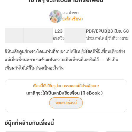
เอาดีๆ จะใหัเป็นสามีหรือเพื่อน
ใหัเป็น
สามี
นามปากกา
อเล็กเซียนา
เรื่อง
หรือ
เอา
เพื่อน
ดีๆ
104.59K
705
123
PG ทั่วไป
PDF/EPUB
23 มิ.ย. 68
จะ
จำนวนคำ
จำนวนหน้า (A5)
ยอดวิว
ระดับเนื้อหา
ประเภทไฟล์
วันที่วางขาย
ให้
เป็น
ลินินเสียศูนย์เพราะโดนแฟนที่คบมาแปดปีเท ยังโชคดีที่มีเพื่อนเคียงข้าง
สามี
หรือ
แต่เมื่อเพื่อนพยายามข้ามเส้นความเป็นเพื่อนที่เธอขีดไว้ .... 'ถ้าเป็น
เพื่อน
เพื่อนกันไม่ได้ก็ไม่ต้องเป็นอะไรกัน'
(มี
eBook
)
เรื่องนี้ยังมีในรูปแบบรายตอนให้อ่านด้วยนะ
เอาดีๆจะให้เป็นสามีหรือเพื่อน (มี eBook )
ติดตามเรื่องนี้
อีบุ๊กที่คล้ายกับเรื่องนี้