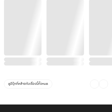
ดูอีบุ๊กที่คล้ายกับเรื่องนี้ทั้งหมด