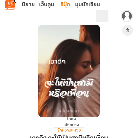
ข้ามไปยังเนื้อหาหลัก
นิยาย
เว็บตูน
อีบุ๊ก
มุมนักเขียน
โหลด
เอา
ตัวอย่าง
ดีๆ
รักหวานแหวว
จะ