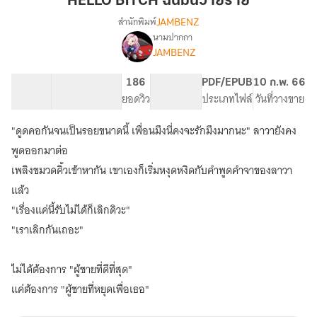
HELLO BITCH ฉันมันวายร้าย
มัน
JAMBENZ
สำนักพิมพ์
วาย
นามปากกา
[END
เรื่อง
ร้าย
JAMBENZ
ทำ
มือ+E-
60.39K
264
186
NC 18
PDF/EPUB
10 ก.พ. 66
Book]
จำนวนคำ
จำนวนหน้า (A5)
ยอดวิว
ระดับเนื้อหา
ประเภทไฟล์
วันที่วางขาย
Hello
Bitch
ฉัน
"ดูดคอกันจนเป็นรอยขนาดนี้ เพื่อนมึงนี่คงจะรักมึงมากนะ" ลาวายังคง
มัน
พูดออกมาต่อ
วาย
เพลิงขมวดคิ้วเข้าหากัน เขาเองก็เริ่มหงุดหงิดกับคำพูดคำจาของลาวา
ร้าย
แล้ว
"เรื่องแค่นี้รับไม่ได้ก็เลิกดิวะ"
"เราเลิกกันเถอะ"
ไม่ได้ต้องการ "ผู้ชายที่ดีที่สุด"
แค่ต้องการ "ผู้ชายที่หยุดเพื่อเธอ"