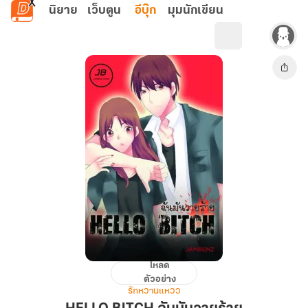
ข้ามไปยังเนื้อหาหลัก
นิยาย
เว็บตูน
อีบุ๊ก
มุมนักเขียน
โหลด
HELLO
ตัวอย่าง
BITCH
รักหวานแหวว
ฉัน