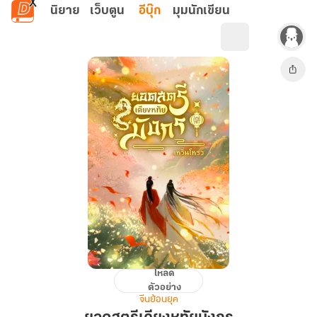
ข้ามไปยังเนื้อหาหลัก
นิยาย
เว็บตูน
อีบุ๊ก
มุมนักเขียน
โหลด
ยอด
ตัวอย่าง
สตรี
จีนย้อนยุค
เคียง