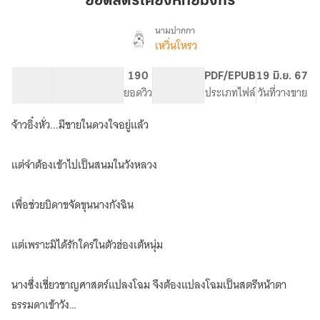
ยอดสตรีเคียงหทัยมังกร
หทัย
มังกร
นามปากกา
เหวิ่นโหรว
เรื่อง
ยอด
สตรี
54.81K
194
190
PG ทั่วไป
PDF/EPUB
19 มิ.ย. 67
เคียง
จำนวนคำ
จำนวนหน้า (A5)
ยอดวิว
ระดับเนื้อหา
ประเภทไฟล์
วันที่วางขาย
หทัย
มังกร
จ้าวอิ๋งหั่ว...มีชายในดวงใจอยู่แล้ว
แต่จำต้องเข้าไปเป็นสนมในวังหลวง
เพื่อช่วยบิดาขจัดขุนนางกังฉิน
แต่เพราะมิได้รักใคร่ในตัวฮ่องเต้หนุ่ม
นางซึ่งเชี่ยวชาญศาสตร์แปลงโฉม จึงต้องแปลงโฉมเป็นสตรีหน้าตา
ธรรมดาเข้าวัง