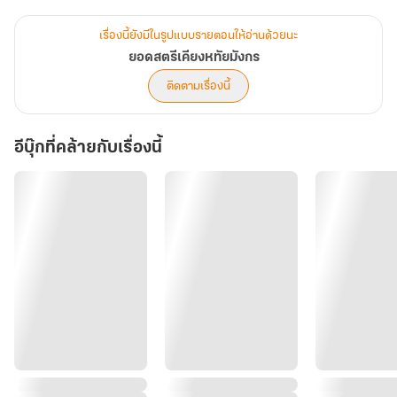
แต่ถึงกระนั้น...กลับได้คัดเลือกเป็นถึงกุ้ยผิน!
เรื่องนี้ยังมีในรูปแบบรายตอนให้อ่านด้วยนะ
ยอดสตรีเคียงหทัยมังกร
กลายเป็นที่เขม่นของสนมก่อนหน้าทั้งสาม
ติดตามเรื่องนี้
มิหนำซ้ำ...ยังถูกไทเฮาคอยเล่นงาน
อีบุ๊กที่คล้ายกับเรื่องนี้
เช่นนี้แล้ว...จ้าวอิ๋งหั่วจะเอาตัวรอดในบ่อเสือบ่อจระเข้ได้เยี่ยงไร
แถมยังต้องช่วยบิดากำจัดขุนนางกังฉิน แผ้วถางทางให้มีแต่ขุนนางน้ำดี
ในราชสำนัก!!!