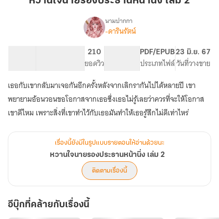
หวานใจนายรองประธานหน้านิ่ง เล่ม 2
รอง
ประธาน
นามปากกา
-ดารินรัตน์
เรื่อง
หน้า
หวาน
นิ่ง
ใจ
52.2K
223
210
PG ทั่วไป
PDF/EPUB
23 มิ.ย. 67
เล่ม
นาย
จำนวนคำ
จำนวนหน้า (A5)
ยอดวิว
ระดับเนื้อหา
ประเภทไฟล์
วันที่วางขาย
2
รอง
ประธาน
เธอกับเขากลับมาเจอกันอีกครั้งหลังจากเลิกรากันไปได้หลายปี เขา
หน้า
นิ่ง
พยายามอ้อนวอนขอโอกาสจากเธอซึ่งเธอไม่รู้เลยว่าควรที่จะให้โอกาส
เล่ม
เขาดีไหม เพราะสิ่งที่เขาทำไว้กับเธอมันทำให้เธอรู้สึกไม่ดีเท่าไหร่
2
เรื่องนี้ยังมีในรูปแบบรายตอนให้อ่านด้วยนะ
หวานใจนายรองประธานหน้านิ่ง เล่ม 2
ติดตามเรื่องนี้
อีบุ๊กที่คล้ายกับเรื่องนี้