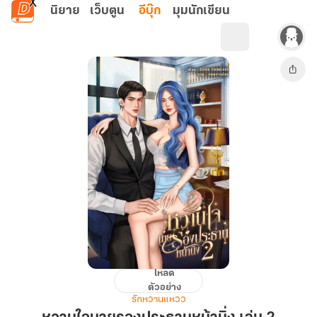
ข้ามไปยังเนื้อหาหลัก
นิยาย
เว็บตูน
อีบุ๊ก
มุมนักเขียน
โหลด
หวาน
ตัวอย่าง
ใจ
รักหวานแหวว
นาย