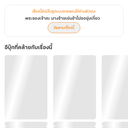
ชะตาชีวิตอวี้หลันเลยนี่
เรื่องนี้ยังมีในรูปแบบรายตอนให้อ่านด้วยนะ
ไม่นะ!? นางจะไม่ยอมเป็นสตรีอุ่นเตียงของพระรองเด็ดขาด
พระรองเจ้าคะ นางร้ายเช่นข้าไม่ขอยุ่งเกี่ยว
ติดตามเรื่องนี้
อีบุ๊กที่คล้ายกับเรื่องนี้
Cutscene
“ท่านโจวโหวอย่าถือสาการกระทำโดยไม่ไตร่ตรองของข้าเลยนะเจ้าคะ
ข้ารู้สึกผิดแล้วจริงๆ เจ้าค่ะ”