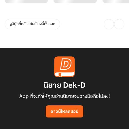
โจวจินเฟิงขมวดคิ้ว มองให้ดี สตรีผู้นี้โยกไหล่มากเกินไปหรือไม่?
ดูอีบุ๊กที่คล้ายกับเรื่องนี้ทั้งหมด
“เลิกเสแสร้งได้แล้ว จะอธิบายอะไรก็รีบพูดมา”
โจวจินเฟิงจะฉลาดไปหรือไม่ รู้ได้อย่างไรว่านางกำลังเสแสร้งอยู่ ทว่า
ละครบทนี้ นางได้ลดตัวลงไปเล่นแล้ว อย่างไรก็ต้องเล่นต่อให้จบ
“ขอท่านโจวโหวอย่าได้ถือสา ความโง่งมทำอะไรไม่คิดของข้าเลยเจ้าค่ะ
เพื่อแสดงความรับผิดชอบอย่างเต็มที่ ข้าขอสาบานว่า...ข้าจะไม่มาให้
ท่านเห็น ท่านอยู่ที่ใด ข้าก็จะอยู่อีกที่ แล้วข้าก็จะไม่ขวางวาสนาชะตารัก
นิยาย Dek-D
ระหว่างท่านกับพี่หญิงใหญ่อีกด้วย”
App ที่จะทำให้คุณอ่านนิยายจนวางมือถือไม่ลง!
โจวจินเฟิงอึ้งกว่าเก่า เขาไม่เข้าใจว่าเหตุใดนางจึงเอ่ยถึงอวี้ซูซิน?
ดาวน์โหลดแอป
แสดงว่า...จุดประสงค์ของนาง คือต้องการให้เขาผิดใจกับอวี้ซูซินอย่าง