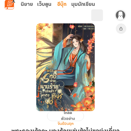
ข้ามไปยังเนื้อหาหลัก
นิยาย
เว็บตูน
อีบุ๊ก
มุมนักเขียน
โหลด
พระรอง
ตัวอย่าง
เจ้า
จีนย้อนยุค
คะ