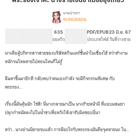
พระรองเจ้าคะ นางร้ายเช่นข้าไม่ขอยุ่งเกี่ยว
นาง
ร้าย
นามปากกา
RUNGRADA
เรื่อง
เช่น
พระรอง
ข้า
เจ้า
62.59K
409
635
PG ทั่วไป
PDF/EPUB
23 มิ.ย. 67
ไม่
คะ
จำนวนคำ
จำนวนหน้า (A5)
ยอดวิว
ระดับเนื้อหา
ประเภทไฟล์
วันที่วางขาย
ขอ
นาง
ร้าย
ยุ่ง
นางคือผู้บริหารสาวสวยของบริษัทสกินแคร์ชั้นนำในเซี่ยงไฮ้ ทว่าทำงาน
เช่น
เกี่ยว
ข้า
หนักจนไหลตายไปตอนไหนก็ไม่รู้
ไม่
ขอ
ลืมตาขึ้นมาอีกที กลับพบว่าตนเองกำลัง จะมีกิจกรรมพิเศษ กับ
ยุ่ง
เกี่ยว
พระรอง...
เรื่องนี้มันคุ้นนัก ใช่สิ! นี่นางกลายมาเป็น นางร้ายหน้าผี ที่แอบผสมยา
ปลุกกำหนัดลงไปในน้ำชาเพื่อหวังให้เขารับผิดชอบนี่นา
ทว่า...นางอ่านนิยายจบแล้ว การมีอะไรกับพระรองมันคือจุดหายนะ ใน