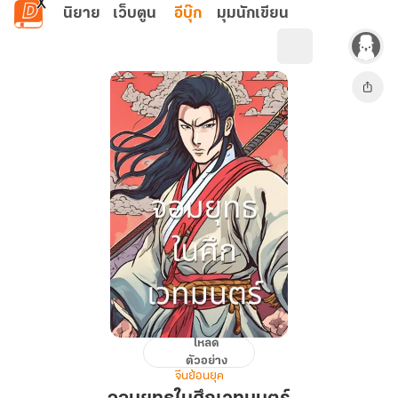
ข้ามไปยังเนื้อหาหลัก
นิยาย
เว็บตูน
อีบุ๊ก
มุมนักเขียน
โหลด
จอม
ตัวอย่าง
ยุทธ
จีนย้อนยุค
ใน