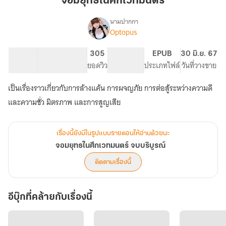
จอมยุทธในศึกเวทมนตร์
ศึก
เวทมนตร์
นามปากกา
Optopus
เรื่อง
จอม
ยุทธ
6.24K
72
305
PG ทั่วไป
EPUB
30 มิ.ย. 67
ใน
จำนวนคำ
จำนวนหน้า (A5)
ยอดวิว
ระดับเนื้อหา
ประเภทไฟล์
วันที่วางขาย
ศึก
เวทมนตร์
เป็นเรื่องราวเกี่ยวกับการล้างแค้น การผจญภัย การต่อสู้ระหว่างความดี
จบ
บริบูรณ์
และความชั่ว มิตรภาพ และการสูญเสีย
เรื่องนี้ยังมีในรูปแบบรายตอนให้อ่านด้วยนะ
จอมยุทธในศึกเวทมนตร์ จบบริบูรณ์
ติดตามเรื่องนี้
อีบุ๊กที่คล้ายกับเรื่องนี้