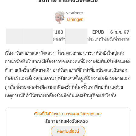
รัชทายาทแห่งวังหลวง
หลวง
นามปากกา
Taningen
เรื่อง
รัชทายาท
แห่ง
5.03K
22
183
PG ทั่วไป
EPUB
6 ก.ค. 67
วัง
จำนวนคำ
จำนวนหน้า (A5)
ยอดวิว
ระดับเนื้อหา
ประเภทไฟล์
วันที่วางขาย
หลวง
เรื่อง "รัชทายาทแห่งวังหลวง" ในช่วงเวลาของราชวงศ์อันยิ่งใหญ่แห่ง
อาณาจักรจีนโบราณ มีเรื่องราวของสองคนที่มีความสัมพันธ์ซับซ้อนและ
ท้าทายเกิดขึ้น หลี่หยางเฉิง องค์รัชทายาทที่มีหน้าที่ปกป้องและสืบทอด
บัลลังก์ และเสี่ยวหยุนหลาน บุตรีของชนชั้นสูงที่มีความเฉลียวฉลาดและ
มุ่งมั่น ทั้งสองคนต่างมีความเกลียดชังกันในครั้งแรกที่พบกัน แต่ด้วย
เหตุการณ์ที่ทำให้พวกเขาต้องร่วมมือกันและเรียนรู้ที่จะเข้าใจกัน
เรื่องนี้ยังมีในรูปแบบรายตอนให้อ่านด้วยนะ
รัชทายาทแห่งวังหลวง
ติดตามเรื่องนี้