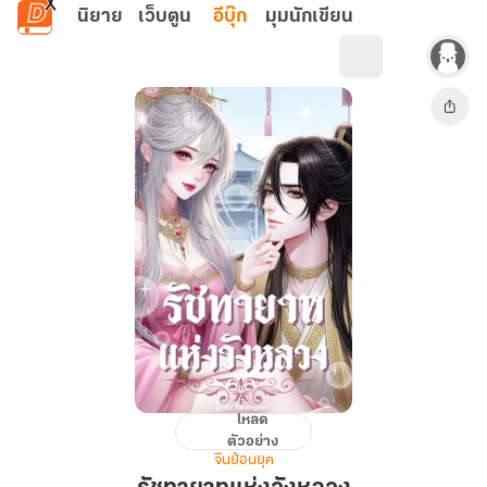
ข้ามไปยังเนื้อหาหลัก
นิยาย
เว็บตูน
อีบุ๊ก
มุมนักเขียน
โหลด
รัชทายาท
ตัวอย่าง
แห่ง
จีนย้อนยุค
วัง