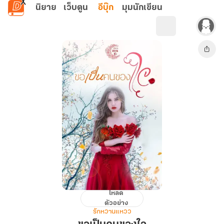
ข้ามไปยังเนื้อหาหลัก
นิยาย
เว็บตูน
อีบุ๊ก
มุมนักเขียน
โหลด
ขอ
ตัวอย่าง
เป็น
รักหวานแหวว
คน