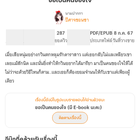
ขอเป็นคนของใจ
ของ
ใจ
นามปากกา
ปีศาจชอนซา
เรื่อง
ขอ
เป็น
68.98K
256
287
PG ทั่วไป
PDF/EPUB
8 ก.ค. 67
คน
จำนวนคำ
จำนวนหน้า (A5)
ยอดวิว
ระดับเนื้อหา
ประเภทไฟล์
วันที่วางขาย
ของ
ใจ
เมื่อเสือหนุ่มอย่างกวินตกหลุมรักดาราสาว แต่เธอกลับไม่แลเหลียวเขา
(มี
E-
เลยแม้สักนิด และนั่นยิ่งทำให้กวินอยากได้มารียา มาเป็นคนของใจให้ได้
book
ไม่ว่าจะด้วยวิธีไหนก็ตาม..และเธอก็ต้องยอมจำนนให้กับเขาแต่เพียงผู้
นะคะ)
เดียว
เรื่องนี้ยังมีในรูปแบบรายตอนให้อ่านด้วยนะ
ขอเป็นคนของใจ (มี E-book นะคะ)
ติดตามเรื่องนี้
อีบุ๊กที่คล้ายกับเรื่องนี้