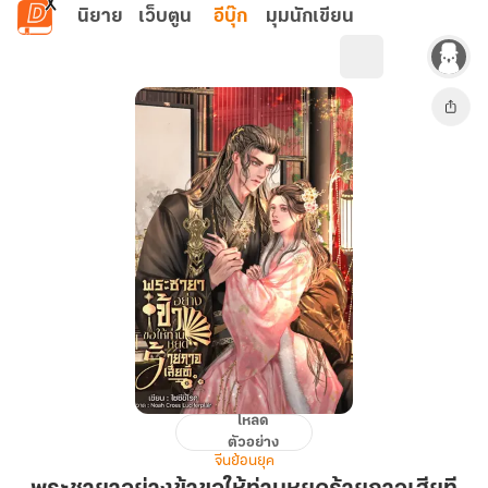
ข้ามไปยังเนื้อหาหลัก
นิยาย
เว็บตูน
อีบุ๊ก
มุมนักเขียน
โหลด
พระ
ตัวอย่าง
ชายา
จีนย้อนยุค
อย่าง