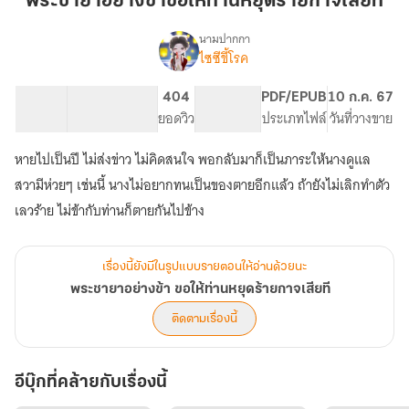
พระชายาอย่างข้าขอให้ท่านหยุดร้ายกาจเสียที
ข้า
ขอ
นามปากกา
ไซซีขี้โรค
เรื่อง
ให้
พระ
ท่าน
ชายา
67.48K
387
404
PG ทั่วไป
PDF/EPUB
10 ก.ค. 67
หยุด
อย่าง
จำนวนคำ
จำนวนหน้า (A5)
ยอดวิว
ระดับเนื้อหา
ประเภทไฟล์
วันที่วางขาย
ร้ายกาจ
ข้า
ขอ
เสียที
หายไปเป็นปี ไม่ส่งข่าว ไม่คิดสนใจ พอกลับมาก็เป็นภาระให้นางดูแล
ให้
ท่าน
สวามีห่วยๆ เช่นนี้ นางไม่อยากทนเป็นของตายอีกแล้ว ถ้ายังไม่เลิกทำตัว
หยุด
เลวร้าย ไม่ข้ากับท่านก็ตายกันไปข้าง
ร้ายกาจ
เสียที
เรื่องนี้ยังมีในรูปแบบรายตอนให้อ่านด้วยนะ
พระชายาอย่างข้า ขอให้ท่านหยุดร้ายกาจเสียที
ติดตามเรื่องนี้
อีบุ๊กที่คล้ายกับเรื่องนี้