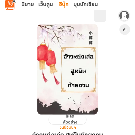
ข้ามไปยังเนื้อหาหลัก
นิยาย
เว็บตูน
อีบุ๊ก
มุมนักเขียน
โหลด
จ้าว
ตัวอย่าง
หย่ง
จีนย้อนยุค
เล่อ