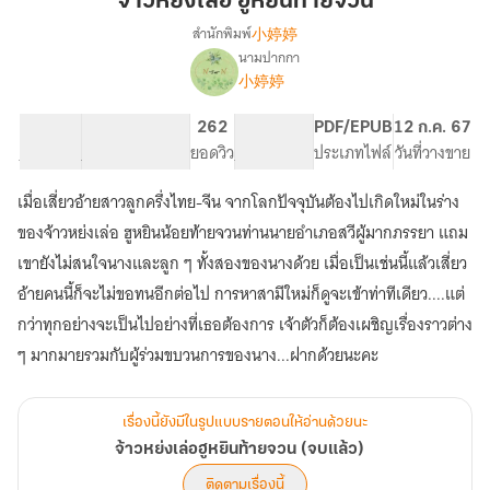
จ้าวหย่งเล่อ ฮูหยินท้ายจวน
ฮู
小婷婷
สำนักพิมพ์
หยิน
นามปากกา
เรื่อง
ท้าย
小婷婷
จ้าว
จวน
หย่ง
เล่อ
91.13K
406
262
PG ทั่วไป
PDF/EPUB
12 ก.ค. 67
ฮู
จำนวนคำ
จำนวนหน้า (A5)
ยอดวิว
ระดับเนื้อหา
ประเภทไฟล์
วันที่วางขาย
หยิน
ท้าย
เมื่อเสี่ยวอ้ายสาวลูกครึ่งไทย-จีน จากโลกปัจจุบันต้องไปเกิดใหม่ในร่าง
จวน
ของจ้าวหย่งเล่อ ฮูหยินน้อยท้ายจวนท่านนายอำเภอสวีผู้มากภรรยา แถม
(จบ
แล้ว)
เขายังไม่สนใจนางและลูก ๆ ทั้งสองของนางด้วย เมื่อเป็นเช่นนี้แล้วเสี่ยว
อ้ายคนนี้ก็จะไม่ขอทนอีกต่อไป การหาสามีใหม่ก็ดูจะเข้าท่าทีเดียว....แต่
กว่าทุกอย่างจะเป็นไปอย่างที่เธอต้องการ เจ้าตัวก็ต้องเผชิญเรื่องราวต่าง
ๆ มากมายรวมกับผู้ร่วมขบวนการของนาง...ฝากด้วยนะคะ
เรื่องนี้ยังมีในรูปแบบรายตอนให้อ่านด้วยนะ
จ้าวหย่งเล่อฮูหยินท้ายจวน (จบแล้ว)
ติดตามเรื่องนี้