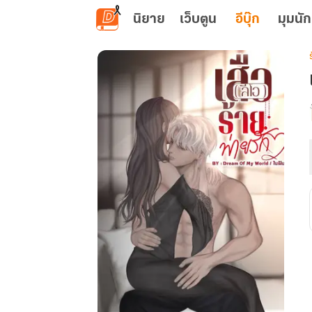
ข้ามไปยังเนื้อหาหลัก
นิยาย
เว็บตูน
อีบุ๊ก
มุมนัก
เ