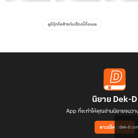
ดูอีบุ๊กที่คล้ายกับเรื่องนี้ทั้งหมด
นิยาย Dek-D
App ที่จะทำให้คุณอ่านนิยายจนวาง
Dek-D.com ใช
ดาวน์โหลดแอป