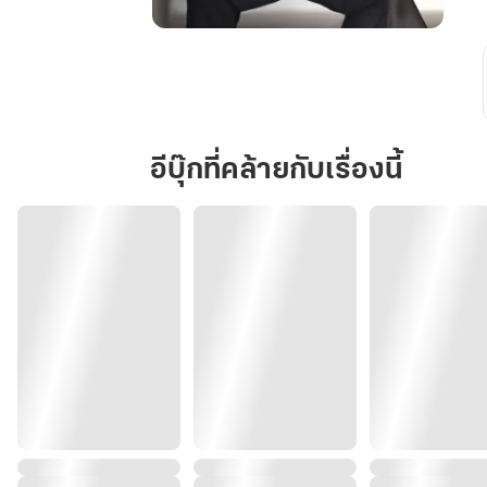
เสือ(ลีโอ)ร้าย
พ่าย
รัก
อีบุ๊กที่คล้ายกับเรื่องนี้