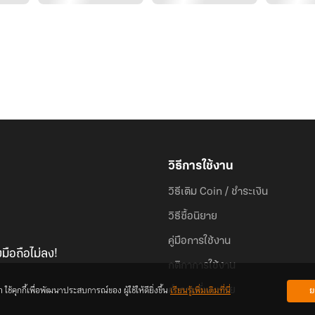
วิธีการใช้งาน
วิธีเติม Coin / ชำระเงิน
วิธีซื้อนิยาย
คู่มือการใช้งาน
มือถือไม่ลง!
กติกาการใช้งาน
้คุกกี้เพื่อพัฒนาประสบการณ์ของ ผู้ใช้ให้ดียิ่งขึ้น
เรียนรู้เพิ่มเติมที่นี่
ย
คำถามที่พบบ่อย