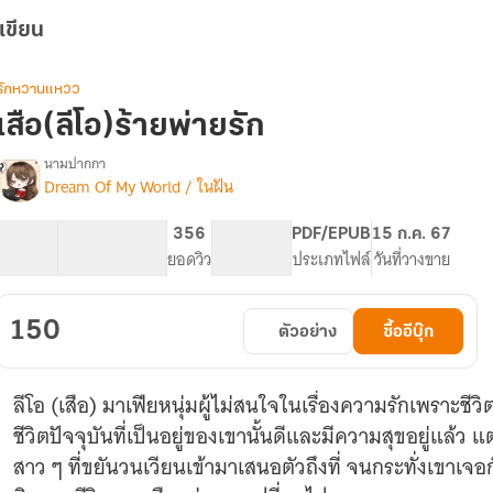
เขียน
รักหวานแหวว
เสือ(ลีโอ)ร้ายพ่ายรัก
นามปากกา
Dream Of My World / ในฝัน
รื่อง
เสือ(ลีโอ)ร้าย
พ่าย
65.13K
352
356
PG ทั่วไป
PDF/EPUB
15 ก.ค. 67
รัก
จำนวนคำ
จำนวนหน้า (A5)
ยอดวิว
ระดับเนื้อหา
ประเภทไฟล์
วันที่วางขาย
150
ตัวอย่าง
ซื้ออีบุ๊ก
ลีโอ (เสือ) มาเฟียหนุ่มผู้ไม่สนใจในเรื่องความรักเพราะชีว
ชีวิตปัจจุบันที่เป็นอยู่ของเขานั้นดีและมีความสุขอยู่แล้ว แ
สาว ๆ ที่ขยันวนเวียนเข้ามาเสนอตัวถึงที่ จนกระทั่งเขาเจ