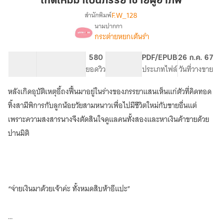
เกิดใหม่มาเป็นภรรยาชายผู้อาภัพ
เป็น
F.W_128
สำนักพิมพ์
ภรรยา
นามปากกา
เรื่อง
ชาย
กระต่ายหยกเต้นรำ
เกิด
ผู้
ใหม่
อาภัพ
มา
27.53K
155
580
PG ทั่วไป
PDF/EPUB
26 ก.ค. 67
เป็น
จำนวนคำ
จำนวนหน้า (A5)
ยอดวิว
ระดับเนื้อหา
ประเภทไฟล์
วันที่วางขาย
ภรรยา
ชาย
หลังเกิดอุบัติเหตุอี้ถงฟื้นมาอยู่ในร่างของภรรยาแสนเห็นแก่ตัวที่คิดทอด
ผู้
ทิ้งสามีพิการกับลูกน้อยวัยสามหนาวเพื่อไปมีชีวิตใหม่กับชายอื่นแต่
อาภัพ
เพราะความสงสารนางจึงตัดสินใจดูแลคนทั้งสองและหาเงินค้าขายด้วย
ปานมิติ
“จ่ายเงินมาด้วยเจ้าค่ะ ทั้งหมดสิบห้าอีแปะ”