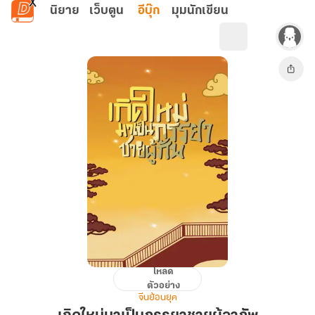
ข้ามไปยังเนื้อหาหลัก
นิยาย
เว็บตูน
อีบุ๊ก
มุมนักเขียน
โหลด
เกิด
ตัวอย่าง
ใหม่
จีนย้อนยุค
มา