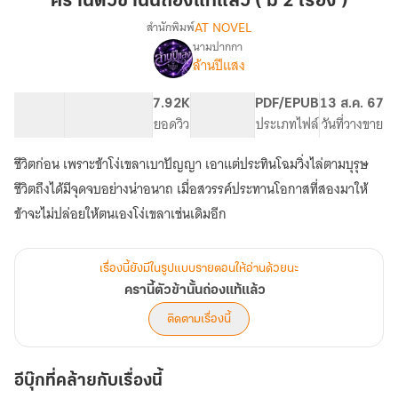
ครานี้ตัวข้านั้นถ่องแท้แล้ว ( มี 2 เรื่อง )
ข้า
AT NOVEL
สำนักพิมพ์
นั้น
นามปากกา
เรื่อง
ถ่องแท้
ล้านปีแสง
ครา
แล้ว
นี้
(
ตัว
98.95K
483
7.92K
PG ทั่วไป
PDF/EPUB
13 ส.ค. 67
มี
ข้า
จำนวนคำ
จำนวนหน้า (A5)
ยอดวิว
ระดับเนื้อหา
ประเภทไฟล์
วันที่วางขาย
นั้น
2
ถ่องแท้
ชีวิตก่อน เพราะข้าโง่เขลาเบาปัญญา เอาแต่ประทินโฉมวิ่งไล่ตามบุรุษ
เรื่อง
แล้ว
)
ชีวิตถึงได้มีจุดจบอย่างน่าอนาถ เมื่อสวรรค์ประทานโอกาสที่สองมาให้
ข้าจะไม่ปล่อยให้ตนเองโง่เขลาเช่นเดิมอีก
เรื่องนี้ยังมีในรูปแบบรายตอนให้อ่านด้วยนะ
ครานี้ตัวข้านั้นถ่องแท้แล้ว
ติดตามเรื่องนี้
อีบุ๊กที่คล้ายกับเรื่องนี้