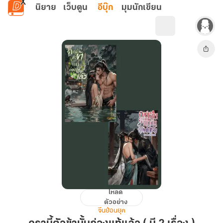
ข้ามไปยังเนื้อหาหลัก
นิยาย
เว็บตูน
อีบุ๊ก
มุมนักเขียน
โหลด
ครา
ตัวอย่าง
นี้
จีนย้อนยุค
ตัว