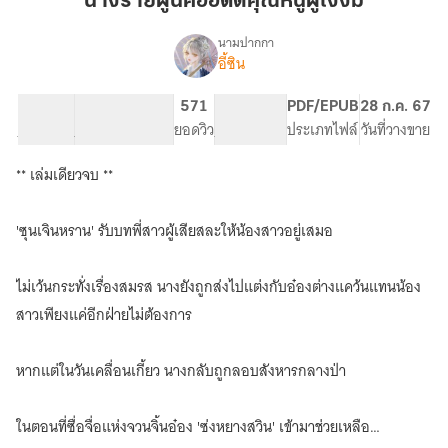
นางร้ายผู้นี้คืออดีตคุณหนูผู้โง่งม
นี้
คือ
นามปากกา
อี้ซิน
[จบ]
อดีต
เรื่อง
นาง
คุณ
ร้าย
63.98K
271
571
PG ทั่วไป
PDF/EPUB
28 ก.ค. 67
หนู
ผู้
จำนวนคำ
จำนวนหน้า (A5)
ยอดวิว
ระดับเนื้อหา
ประเภทไฟล์
วันที่วางขาย
ผู้
นี้
โง่
คือ
** เล่มเดียวจบ **
อดีต
งม
คุณ
หนู
'ซุนเจินหราน' รับบทพี่สาวผู้เสียสละให้น้องสาวอยู่เสมอ
ผู้
โง่
งม
ไม่เว้นกระทั่งเรื่องสมรส นางยังถูกส่งไปแต่งกับอ๋องต่างแคว้นแทนน้อง
归
สาวเพียงแค่อีกฝ่ายไม่ต้องการ
来
的
邪
หากแต่ในวันเคลื่อนเกี้ยว นางกลับถูกลอบสังหารกลางป่า
恶
小
姐
ในตอนที่ซื่อจื่อแห่งจวนจิ้นอ๋อง 'ซ่งหยางสวิน' เข้ามาช่วยเหลือ