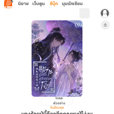
ข้ามไปยังเนื้อหาหลัก
นิยาย
เว็บตูน
อีบุ๊ก
มุมนักเขียน
โหลด
นาง
ตัวอย่าง
ร้าย
จีนย้อนยุค
ผู้