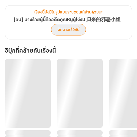
คือตอนเดียวกับที่นางตาสว่างเป็นครั้งสุดท้าย
เรื่องนี้ยังมีในรูปแบบรายตอนให้อ่านด้วยนะ
[จบ] นางร้ายผู้นี้คืออดีตคุณหนูผู้โง่งม 归来的邪恶小姐
แม้จะฝากฝังคำพูดเอาไว้กับเขาในตอนที่ใกล้หมดลมหายใจ
ติดตามเรื่องนี้
แต่ไม่คิดว่านรกยังไม่เปิดประตูต้อนรับ สวรรค์ผลักไสส่งนางกลับมา
อีบุ๊กที่คล้ายกับเรื่องนี้
หวนคืนครานี้นางจะไม่ยอมเป็นไก่รองบ่อนให้ผู้ใด
และจะลากคนชั่วพวกนั้นลงไปรับโทษที่ปรโลกด้วยมือของนางเอง!