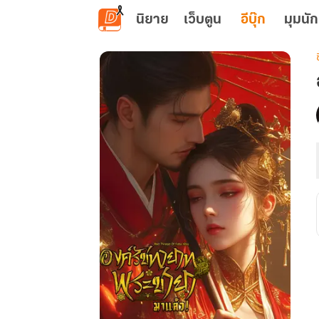
ข้ามไปยังเนื้อหาหลัก
นิยาย
เว็บตูน
อีบุ๊ก
มุมนัก
เ