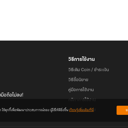
วิธีการใช้งาน
วิธีเติม Coin / ชำระเงิน
วิธีซื้อนิยาย
คู่มือการใช้งาน
มือถือไม่ลง!
กติกาการใช้งาน
้คุกกี้เพื่อพัฒนาประสบการณ์ของ ผู้ใช้ให้ดียิ่งขึ้น
เรียนรู้เพิ่มเติมที่นี่
ย
คำถามที่พบบ่อย