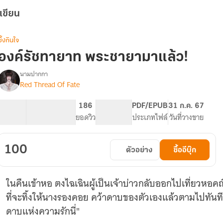
เขียน
ซึ้งกินใจ
องค์รัชทายาท พระชายามาแล้ว!
นามปากกา
Red Thread Of Fate
รื่อง
องค์
รัชทายาท
55.24K
358
186
PG ทั่วไป
PDF/EPUB
31 ก.ค. 67
พระ
จำนวนคำ
จำนวนหน้า (A5)
ยอดวิว
ระดับเนื้อหา
ประเภทไฟล์
วันที่วางขาย
ชายา
มา
แล้ว
100
ตัวอย่าง
ซื้ออีบุ๊ก
ในคืนเข้าหอ ตงไฉเฉินผู้เป็นเจ้าบ่าวกลับออกไปเที่ยวหอคณิกา
ที่จะทิ้งให้นางรองคอย คว้าดาบของตัวเองแล้วตามไปทันที 
ดาบแห่งความรักนี่"