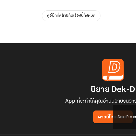
ดูอีบุ๊กที่คล้ายกับเรื่องนี้ทั้งหมด
นิยาย Dek-D
App ที่จะทำให้คุณอ่านนิยายจนวาง
Dek-D.com ใช
ดาวน์โหลดแอป