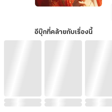
องค์
รัชทายาท
พระ
ชายา
อีบุ๊กที่คล้ายกับเรื่องนี้
มา
แล้ว!