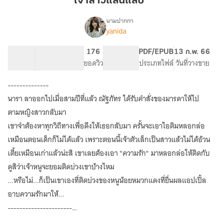
เจ้าสาวแสนแสบ
แสบ
นามปากกา
yanida
เรื่อง
เจ้า
สาว
66.58K
347
176
PG ทั่วไป
PDF/EPUB
13 ก.พ. 66
แสน
จำนวนคำ
จำนวนหน้า (A5)
ยอดวิว
ระดับเนื้อหา
ประเภทไฟล์
วันที่วางขาย
แสบ
<reup>
--------------
นารา ลาออกไปเมื่อสามปีที่แล้ว ณัฐภัทร ได้รับคำสั่งของมารดาให้ไป
ตามหญิงสาวกลับมา
เขาจำต้องหาทุกวิถีทางเพื่อดึงให้เธอกลับมา ครั้นจะเอาไอติมหลอกล่อ
เหมือนตอนเด็กก็ไม่ได้แล้ว เพราะตอนนี้เจ้าตัวเล็กเป็นสาวแล้วไม่ได้อ้วน
เตี้ยเหมือนเก่าแล้วน่ะสิ เขาเลยต้องเอา "ความรัก" มาหลอกล่อให้ติดกับ
ดูสิว่าเจ้าหนูจะยอมติดบ่วงเขาบ้างไหม
...หรือไม่...ก็เป็นเขาเองที่ติดบ่วงของหนูน้อยหมวกแดงที่ยื่นผลแอปเปิ้ล
อาบความรักมาให้...
----------------------