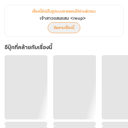
“เด็กนั่น...ลูกพี่ใช่ไหม”
“ไม่ใช่” นารารีบบอก
เรื่องนี้ยังมีในรูปแบบรายตอนให้อ่านด้วยนะ
“ไม่ใช่ได้ยังไง พี่ไม่เห็นว่าในบ้านนี้จะมีรูปแต่งงานสักใบ แถมนับอายุเด็ก
เจ้าสาวแสนแสบ <reup>
ก็คร่าวๆ พอกับที่เรา...มีอะไรกัน”
ติดตามเรื่องนี้
“พี่ณัฐนี่หลงตัวเองจริงๆ แค่ครั้งเดียวคิดว่าตัวเองเก่งขนาดนั้นเลยเหรอ
เลิกคิดได้แล้ว ตัวเล็กบอกว่าไม่ใช่ก็ไม่ใช่ เชื่อกันบ้างเถอะ”
อีบุ๊กที่คล้ายกับเรื่องนี้
ณัฐภัทรคว้าแขนเธอเอาไว้แล้วดันไปติดผนังห้อง นารากำลังจะใช้อีกมือ
ฟาดเขาแต่ก็ยังคว้าไว้ได้ทัน “พี่ไม่เชื่อ เพราะเรามันเด็กเลี้ยงแกะ”