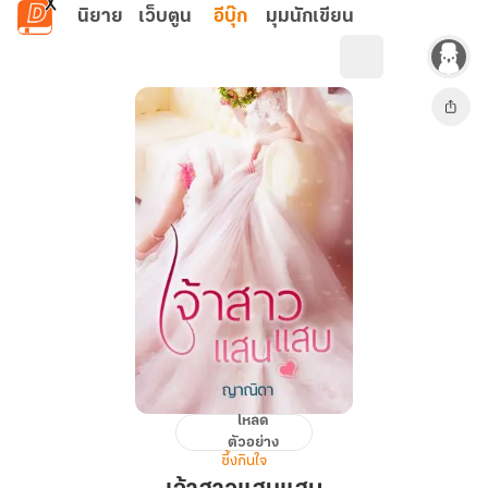
ข้ามไปยังเนื้อหาหลัก
นิยาย
เว็บตูน
อีบุ๊ก
มุมนักเขียน
โหลด
เจ้า
ตัวอย่าง
สาว
ซึ้งกินใจ
แสน