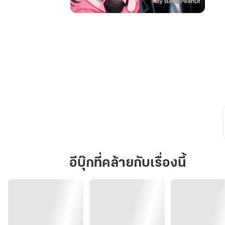
Fighting
Darling
!
สนาม
รัก
เขย่า
หัวใจ
นาย
ตัว
ร้าย
อีบุ๊กที่คล้ายกับเรื่องนี้