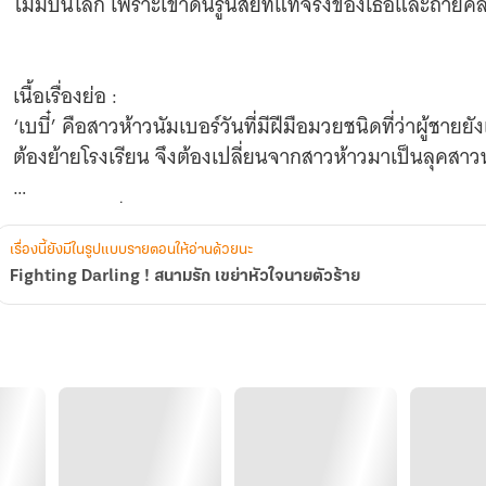
ไม่มีบนโลก เพราะเขาดันรู้นิสัยที่แท้จริงของเธอและถ่ายคล
เนื้อเรื่องย่อ :
‘เบบี๋’ คือสาวห้าวนัมเบอร์วันที่มีฝีมือมวยชนิดที่ว่าผู้ชาย
ต้องย้ายโรงเรียน จึงต้องเปลี่ยนจากสาวห้าวมาเป็นลุคสา
ทว่าจู่ๆ วันหนึ่ง ‘หมอก’ ดันรู้ความลับของเธอเข้า เขาเล
เบบี๋ไปตีสนิทกับ ‘ดอกหญ้า’ แลกกับการที่เขาจะไม่เผยแพร
เรื่องนี้ยังมีในรูปแบบรายตอนให้อ่านด้วยนะ
Fighting Darling ! สนามรัก เขย่าหัวใจนายตัวร้าย
คนแบบเบบี๋มีเหรอจะต้องมาเป็นลิ่วล้อคนอื่น เห็นทีงานนี้ต