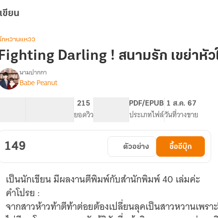
เขียน
รักหวานแหวว
Fighting Darling ! สนามรัก เขย่าหัว
นามปากกา
Babe Peanut
Fighting
รื่อง
Darling
53.57K
196
215
PG ทั่วไป
PDF/EPUB
1 ส.ค. 67
สนาม
จำนวนคำ
จำนวนหน้า (A5)
ยอดวิว
ระดับเนื้อหา
ประเภทไฟล์
วันที่วางขาย
รัก
เขย่า
หัวใจ
149
ตัวอย่าง
ซื้ออีบุ๊ก
นาย
ตัว
ร้าย
เป็นนักเขียน มีผลงานตีพิมพ์กับสำนักพิมพ์ 40 เล่มค่ะ
คำโปรย :
จากสาวห้าวท้าตีท้าต่อยต้องเปลี่ยนลุคเป็นสาวหวานเพราะว