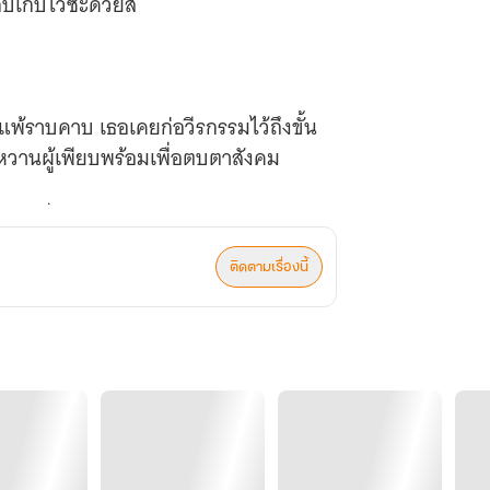
ิปเก็บไว้ซะด้วยสิ
ยังแพ้ราบคาบ เธอเคยก่อวีรกรรมไว้ถึงขั้น
วหวานผู้เพียบพร้อมเพื่อตบตาสังคม
ยแลกเปลี่ยนดีลลับกับเธอสองคน โดยให้
่นิสัยของเธอให้ใครฟัง
ติดตามเรื่องนี้
้อง...ต้องรีบตีสนิทกับดอกหญ้าซะแล้วสิ