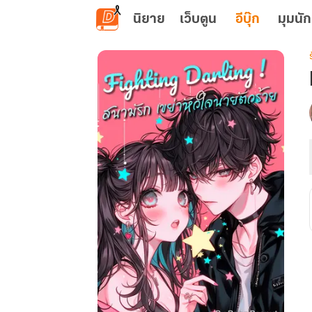
ข้ามไปยังเนื้อหาหลัก
นิยาย
เว็บตูน
อีบุ๊ก
มุมนัก
เ
!