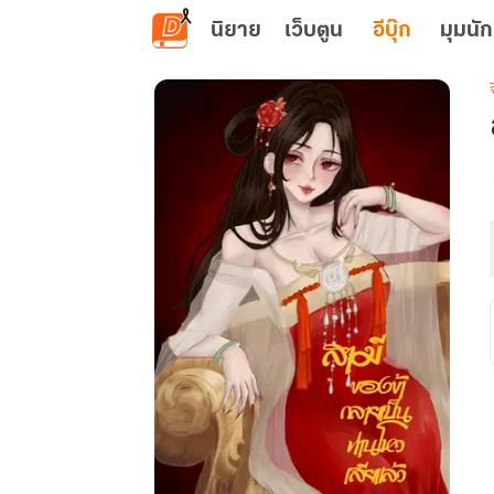
ข้ามไปยังเนื้อหาหลัก
นิยาย
เว็บตูน
อีบุ๊ก
มุมนัก
เ