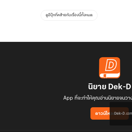
ดูอีบุ๊กที่คล้ายกับเรื่องนี้ทั้งหมด
นิยาย Dek-D
App ที่จะทำให้คุณอ่านนิยายจนวาง
Dek-D.com ใช
ดาวน์โหลดแอป