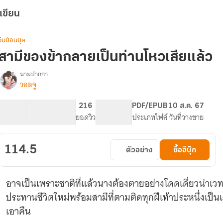
เขียน
จีนย้อนยุค
สามีของข้ากลายเป็นท่านโหวเสียแล้ว
นามปากกา
วอลจู
รื่อง
สามี
ของ
32.5K
188
216
PG ทั่วไป
PDF/EPUB
10 ส.ค. 67
ข้า
จำนวนคำ
จำนวนหน้า (A5)
ยอดวิว
ระดับเนื้อหา
ประเภทไฟล์
วันที่วางขาย
กลาย
เป็น
ท่าน
114.5
ตัวอย่าง
ซื้ออีบุ๊ก
โหว
เสีย
แล้ว
อาจเป็นเพราะชาติที่แล้วนางต้องตายอย่างโดดเดี่ยวน่าเวท
ประทานชีวิตใหม่พร้อมสามีที่ตามติดทุกฝีเท้าประหนึ่งเป็น
เอาคืน