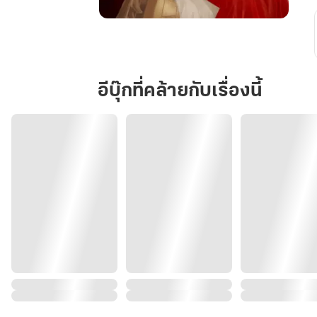
สามี
ของ
ข้า
กลาย
อีบุ๊กที่คล้ายกับเรื่องนี้
เป็น
ท่าน
โหว
เสีย
แล้ว