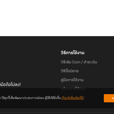
วิธีการใช้งาน
วิธีเติม Coin / ชำระเงิน
วิธีซื้อนิยาย
คู่มือการใช้งาน
มือถือไม่ลง!
กติกาการใช้งาน
้คุกกี้เพื่อพัฒนาประสบการณ์ของ ผู้ใช้ให้ดียิ่งขึ้น
เรียนรู้เพิ่มเติมที่นี่
ย
คำถามที่พบบ่อย