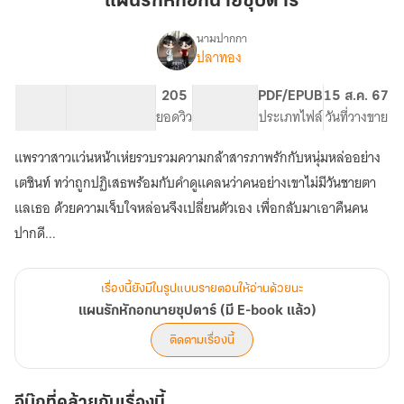
แผนรักหักอกนายซุปตาร์
นาย
ซุป
นามปากกา
ปลาทอง
เรื่อง
ตาร์
แผน
รัก
43.4K
210
205
PG ทั่วไป
PDF/EPUB
15 ส.ค. 67
หักอก
จำนวนคำ
จำนวนหน้า (A5)
ยอดวิว
ระดับเนื้อหา
ประเภทไฟล์
วันที่วางขาย
นาย
ซุป
แพรวาสาวแว่นหน้าเห่ยรวบรวมความกล้าสารภาพรักกับหนุ่มหล่ออย่าง
ตาร์
(มี
เตชินท์ ทว่าถูกปฏิเสธพร้อมกับคำดูแคลนว่าคนอย่างเขาไม่มีวันชายตา
E-
แลเธอ ด้วยความเจ็บใจหล่อนจึงเปลี่ยนตัวเอง เพื่อกลับมาเอาคืนคน
book
ปากดี...
แล้ว)
เรื่องนี้ยังมีในรูปแบบรายตอนให้อ่านด้วยนะ
แผนรักหักอกนายซุปตาร์ (มี E-book แล้ว)
ติดตามเรื่องนี้
อีบุ๊กที่คล้ายกับเรื่องนี้