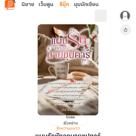
ข้ามไปยังเนื้อหาหลัก
นิยาย
เว็บตูน
อีบุ๊ก
มุมนักเขียน
โหลด
แผน
ตัวอย่าง
รัก
รักหวานแหวว
หักอก