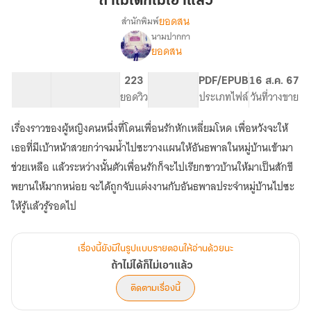
ถ้าไม่ได้ก็ไม่เอาแล้ว
ก็
ยอดสน
สำนักพิมพ์
ไม่
นามปากกา
เรื่อง
เอา
ยอดสน
ถ้า
แล้ว
ไม่
ได้
52.46K
310
223
PG ทั่วไป
PDF/EPUB
16 ส.ค. 67
ก็
จำนวนคำ
จำนวนหน้า (A5)
ยอดวิว
ระดับเนื้อหา
ประเภทไฟล์
วันที่วางขาย
ไม่
เอา
เรื่องราวของผู้หญิงคนหนึ่งที่โดนเพื่อนรักหักเหลี่ยมโหด เพื่อหวังจะให้
แล้ว
เธอที่มีเบ้าหน้าสวยกว่าจมน้ำไปซะวางแผนให้อันธพาลในหมู่บ้านเข้ามา
ช่วยเหลือ แล้วระหว่างนั้นตัวเพื่อนรักก็จะไปเรียกชาวบ้านให้มาเป็นสักขี
พยานให้มากหน่อย จะได้ถูกจับแต่งงานกับอันธพาลประจำหมู่บ้านไปซะ
ให้รู้แล้วรู้รอดไป
เรื่องนี้ยังมีในรูปแบบรายตอนให้อ่านด้วยนะ
ถ้าไม่ได้ก็ไม่เอาแล้ว
ติดตามเรื่องนี้