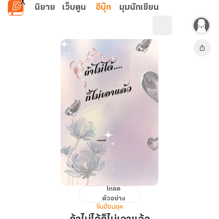
ข้ามไปยังเนื้อหาหลัก
นิยาย
เว็บตูน
อีบุ๊ก
มุมนักเขียน
โหลด
ถ้า
ตัวอย่าง
ไม่
จีนย้อนยุค
ได้